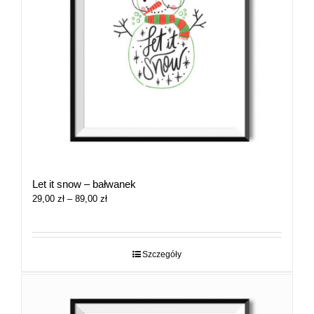
Let it snow – bałwanek
Zakres
29,00
zł
–
89,00
zł
cen:
od
29,00 zł
do
Szczegóły
89,00 zł