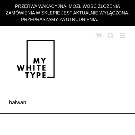
Przejdź
PRZERWA WAKACYJNA. MOŻLIWOŚĆ ZŁOŻENIA
do
ZAMÓWIENIA W SKLEPIE JEST AKTUALNIE WYŁĄCZONA.
zawartości
PRZEPRASZAMY ZA UTRUDNIENIA.
Odrzuć
bałwan