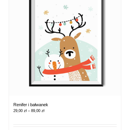
Renifer i bałwanek
Zakres
29,00
zł
–
89,00
zł
cen:
od
29,00 zł