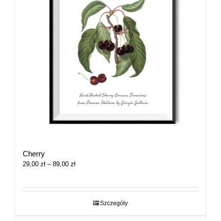
Cherry
Zakres
29,00
zł
–
89,00
zł
cen:
od
29,00 zł
do
Szczegóły
89,00 zł