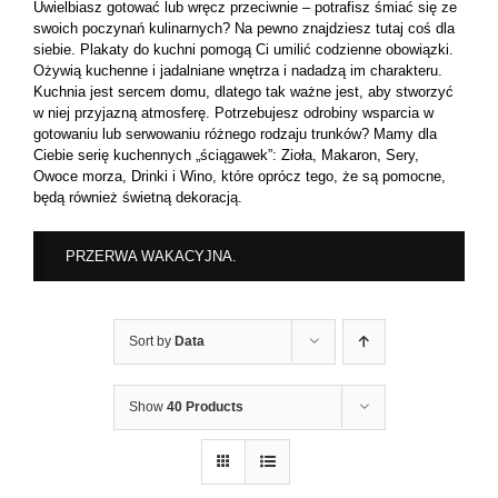
Uwielbiasz gotować lub wręcz przeciwnie – potrafisz śmiać się ze
swoich poczynań kulinarnych? Na pewno znajdziesz tutaj coś dla
siebie. Plakaty do kuchni pomogą Ci umilić codzienne obowiązki.
Ożywią kuchenne i jadalniane wnętrza i nadadzą im charakteru.
Kuchnia jest sercem domu, dlatego tak ważne jest, aby stworzyć
w niej przyjazną atmosferę. Potrzebujesz odrobiny wsparcia w
gotowaniu lub serwowaniu różnego rodzaju trunków? Mamy dla
Ciebie serię kuchennych „ściągawek”: Zioła, Makaron, Sery,
Owoce morza, Drinki i Wino, które oprócz tego, że są pomocne,
będą również świetną dekoracją.
PRZERWA WAKACYJNA.
Sort by
Data
Show
40 Products