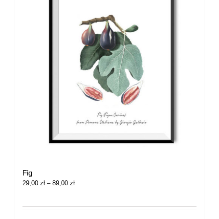
Fig
Zakres
29,00
zł
–
89,00
zł
cen:
od
29,00 zł