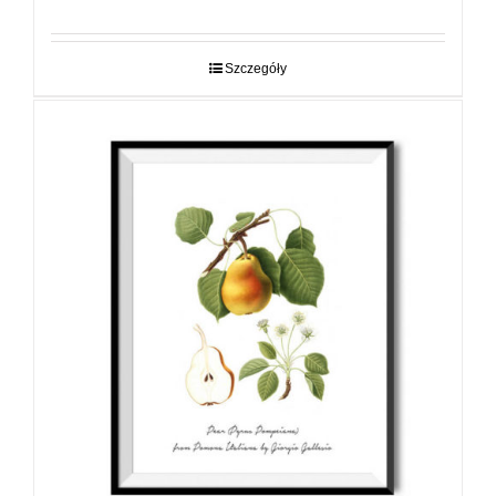
cen:
od
29,00 zł
do
Szczegóły
89,00 zł