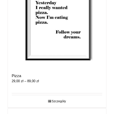
Pizza
Zakres
29,00
zł
–
89,00
zł
cen:
od
29,00 zł
do
Szczegóły
89,00 zł