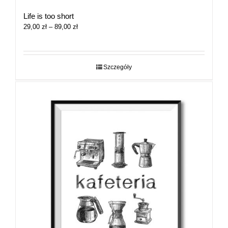
Life is too short
Zakres
29,00
zł
–
89,00
zł
cen:
od
29,00 zł
do
Szczegóły
89,00 zł