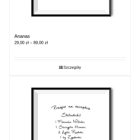
Ananas
Zakres
29,00
zł
–
89,00
zł
cen:
od
29,00 zł
do
Szczegóły
89,00 zł