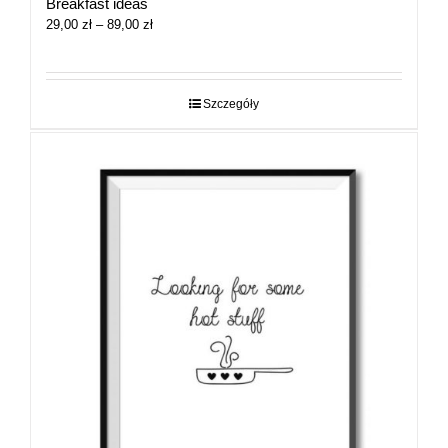
Breakfast ideas
Zakres
29,00
zł
–
89,00
zł
cen:
od
29,00 zł
do
Szczegóły
89,00 zł