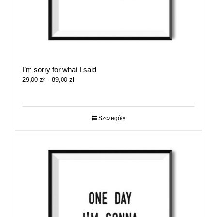
I’m sorry for what I said
Zakres
29,00
zł
–
89,00
zł
cen:
od
29,00 zł
do
Szczegóły
89,00 zł