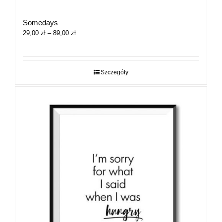
Somedays
Zakres
29,00
zł
–
89,00
zł
cen:
od
29,00 zł
do
Szczegóły
89,00 zł