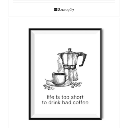
29,00 zł
do
Szczegóły
89,00 zł