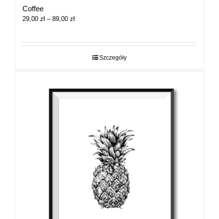
Coffee
Zakres
29,00
zł
–
89,00
zł
cen:
od
29,00 zł
do
Szczegóły
89,00 zł