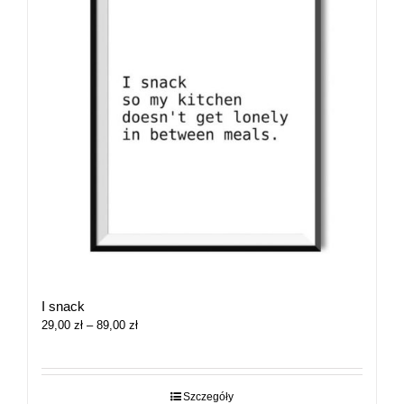
I snack
Zakres
29,00
zł
–
89,00
zł
cen:
od
29,00 zł
do
Szczegóły