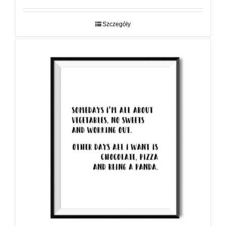
od
29,00 zł
do
Szczegóły
89,00 zł