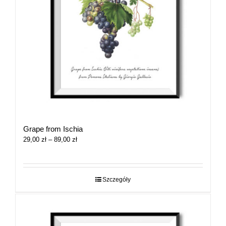
Grape from Ischia
Zakres
29,00
zł
–
89,00
zł
cen:
od
29,00 zł
do
Szczegóły
89,00 zł