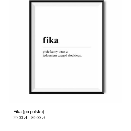
Fika (po polsku)
Zakres
29,00
zł
–
89,00
zł
cen:
od