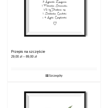
Przepis na szczęście
Zakres
29,00
zł
–
89,00
zł
cen:
od
29,00 zł
do
Szczegóły
89,00 zł