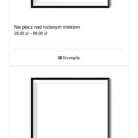
Nie płacz nad rozlanym mlekiem
Zakres
29,00
zł
–
89,00
zł
cen:
od
29,00 zł
do
Szczegóły
89,00 zł