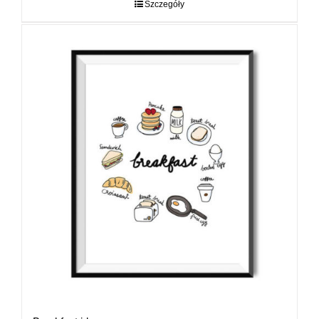
do
Szczegóły
89,00 zł