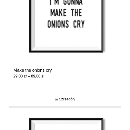
Make the onions cry
Zakres
29,00
zł
–
89,00
zł
cen:
od
29,00 zł
do
Szczegóły
89,00 zł