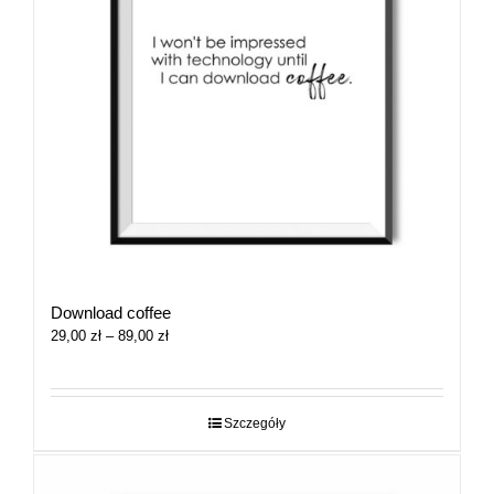
Download coffee
Zakres
29,00
zł
–
89,00
zł
cen:
od
29,00 zł
do
Szczegóły
89,00 zł