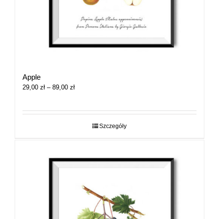
Apple
Zakres
29,00
zł
–
89,00
zł
cen:
od
29,00 zł
do
Szczegóły
89,00 zł