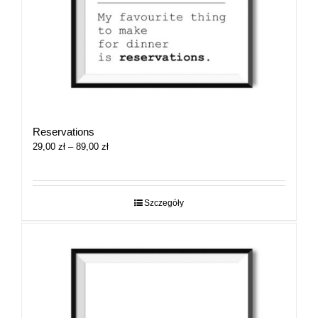
Reservations
Zakres
29,00
zł
–
89,00
zł
cen:
od
29,00 zł
do
Szczegóły
89,00 zł