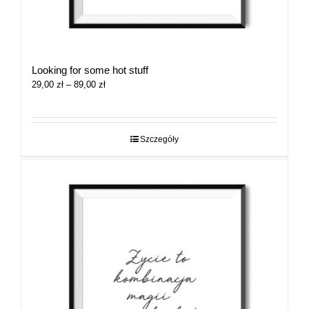
Looking for some hot stuff
Zakres
29,00
zł
–
89,00
zł
cen:
od
29,00 zł
do
Szczegóły
89,00 zł