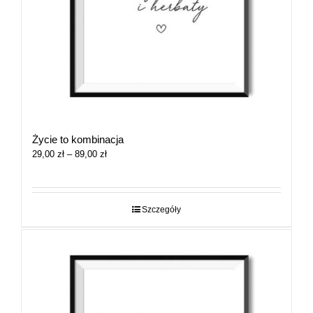
Życie to kombinacja
Zakres
29,00
zł
–
89,00
zł
cen:
od
29,00 zł
do
Szczegóły
89,00 zł