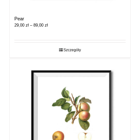
Pear
Zakres
29,00
zł
–
89,00
zł
cen:
od
29,00 zł
do
Szczegóły
89,00 zł