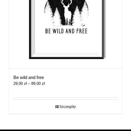
Be wild and free
Zakres
29,00
zł
–
89,00
zł
cen:
od
29,00 zł
do
Szczegóły
89,00 zł