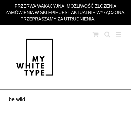
Przejdź
PRZERWA WAKACYJNA. MOŻLIWOŚĆ ZŁOŻENIA
do
ZAMÓWIENIA W SKLEPIE JEST AKTUALNIE WYŁĄCZONA.
zawartości
PRZEPRASZAMY ZA UTRUDNIENIA.
Odrzuć
be wild