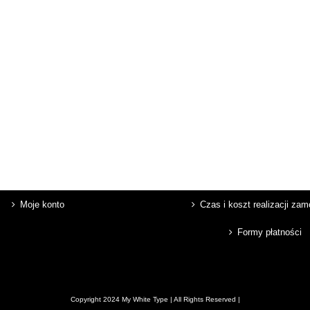
Moje konto
Czas i koszt realizacji za
Formy płatności
Copyright 2024 My White Type | All Rights Reserved |