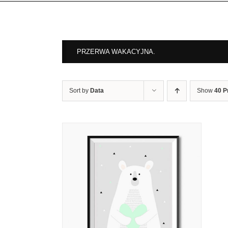
PRZERWA WAKACYJNA.
Sort by
Data
Show
40 P