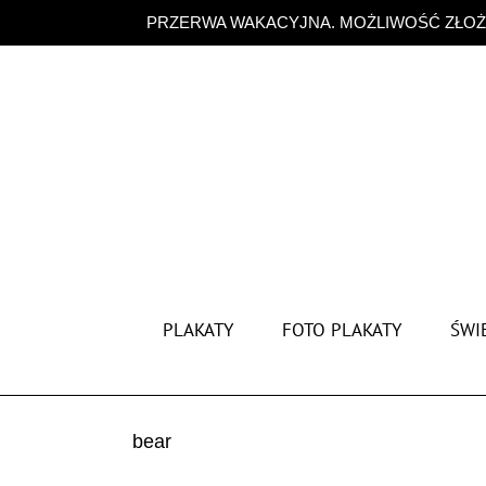
Przejdź
PRZERWA WAKACYJNA. MOŻLIWOŚĆ ZŁOŻE
do
zawartości
PLAKATY
FOTO PLAKATY
ŚWIĘ
bear