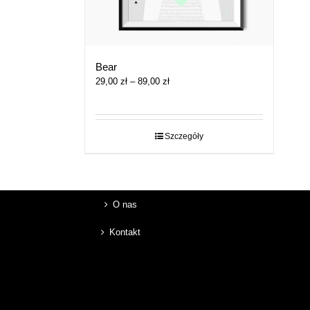
Bear
Zakres
29,00
zł
–
89,00
zł
cen:
od
29,00 zł
do
Szczegóły
89,00 zł
O nas
Kontakt