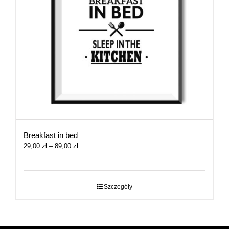
Breakfast in bed
Zakres
29,00
zł
–
89,00
zł
cen:
od
29,00 zł
do
Szczegóły
89,00 zł