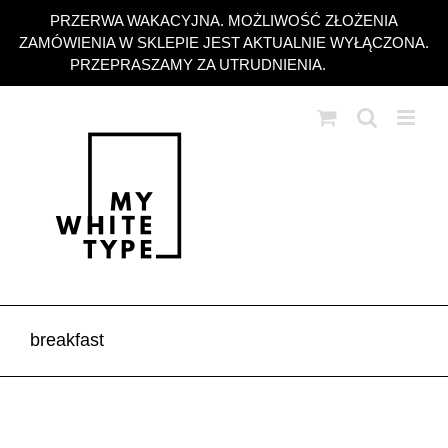
Przejdź
PRZERWA WAKACYJNA. MOŻLIWOŚĆ ZŁOŻENIA
do
ZAMÓWIENIA W SKLEPIE JEST AKTUALNIE WYŁĄCZONA.
zawartości
PRZEPRASZAMY ZA UTRUDNIENIA.
Odrzuć
breakfast