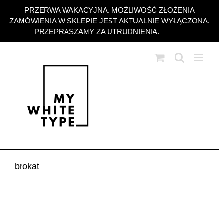
Przejdź
PRZERWA WAKACYJNA. MOŻLIWOŚĆ ZŁOŻENIA
do
ZAMÓWIENIA W SKLEPIE JEST AKTUALNIE WYŁĄCZONA.
zawartości
PRZEPRASZAMY ZA UTRUDNIENIA.
Odrzuć
brokat