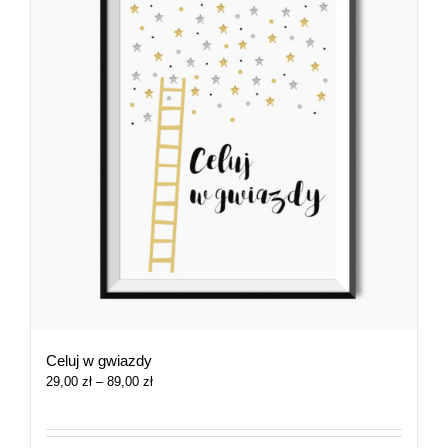
Celuj w gwiazdy
Zakres
29,00
zł
–
89,00
zł
cen:
od
29,00 zł