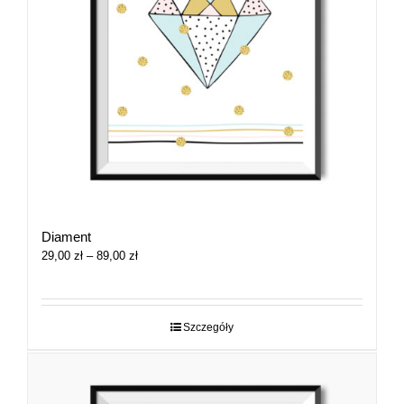
Diament
Zakres
29,00
zł
–
89,00
zł
cen:
od
29,00 zł
do
Szczegóły
89,00 zł