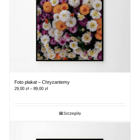
Foto plakat – Chryzantemy
Zakres
29,00
zł
–
89,00
zł
cen:
od
29,00 zł
do
Szczegóły
89,00 zł