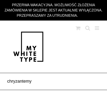
Przejdź
PRZERWA WAKACYJNA. MOŻLIWOŚĆ ZŁOŻENIA
do
ZAMÓWIENIA W SKLEPIE JEST AKTUALNIE WYŁĄCZONA.
zawartości
PRZEPRASZAMY ZA UTRUDNIENIA.
Odrzuć
chryzantemy