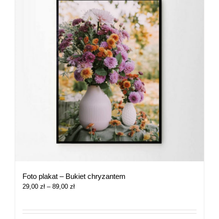
Foto plakat – Bukiet chryzantem
Zakres
29,00
zł
–
89,00
zł
cen:
od
29,00 zł