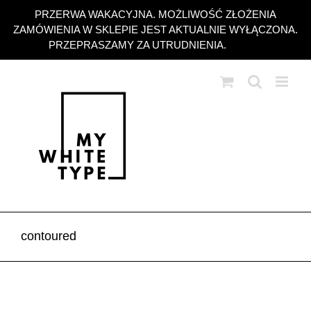
Przejdź
PRZERWA WAKACYJNA. MOŻLIWOŚĆ ZŁOŻENIA
do
ZAMÓWIENIA W SKLEPIE JEST AKTUALNIE WYŁĄCZONA.
zawartości
PRZEPRASZAMY ZA UTRUDNIENIA.
Odrzuć
contoured