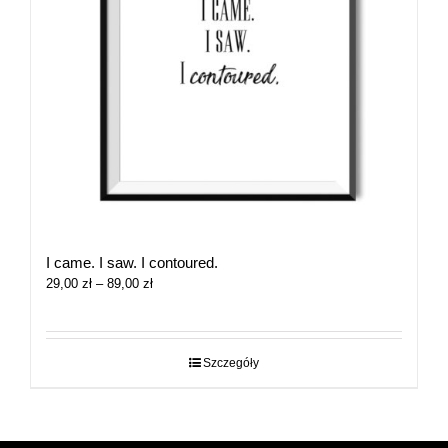
I came. I saw. I contoured.
Zakres
29,00
zł
–
89,00
zł
cen:
od
29,00 zł
do
Szczegóły
89,00 zł