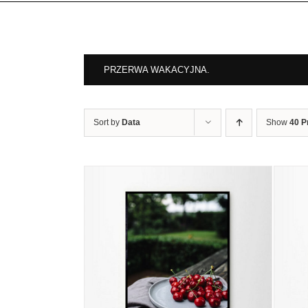
PRZERWA WAKACYJNA.
Sort by
Data
Show
40 P