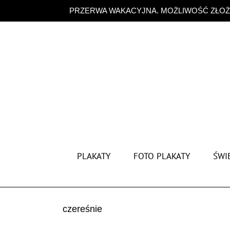
Przejdź
PRZERWA WAKACYJNA. MOŻLIWOŚĆ ZŁOŻE
do
zawartości
PLAKATY
FOTO PLAKATY
ŚWIĘ
czereśnie