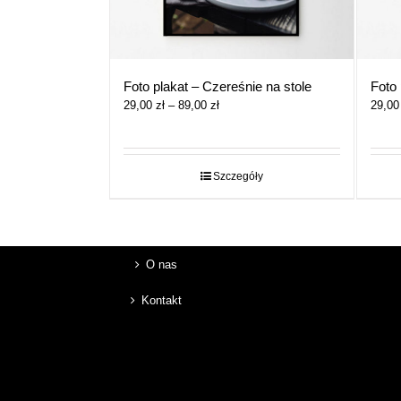
Foto plakat – Czereśnie na stole
Foto 
Zakres
29,00
zł
–
89,00
zł
29,0
cen:
od
29,00 zł
do
Szczegóły
89,00 zł
O nas
Kontakt