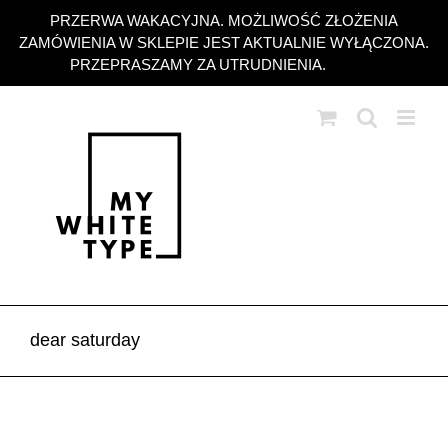
Przejdź
PRZERWA WAKACYJNA. MOŻLIWOŚĆ ZŁOŻENIA
do
ZAMÓWIENIA W SKLEPIE JEST AKTUALNIE WYŁĄCZONA.
zawartości
PRZEPRASZAMY ZA UTRUDNIENIA.
Odrzuć
dear saturday