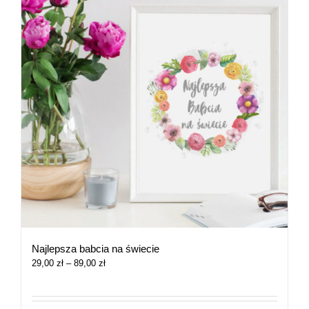
Najlepsza babcia na świecie
Zakres
29,00
zł
–
89,00
zł
cen:
od
29,00 zł