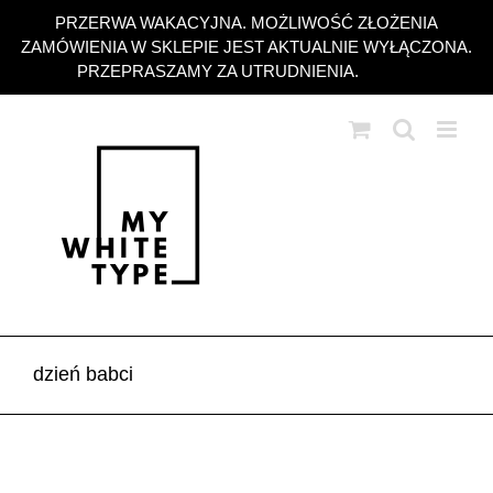
Przejdź
PRZERWA WAKACYJNA. MOŻLIWOŚĆ ZŁOŻENIA
do
ZAMÓWIENIA W SKLEPIE JEST AKTUALNIE WYŁĄCZONA.
zawartości
PRZEPRASZAMY ZA UTRUDNIENIA.
Odrzuć
dzień babci