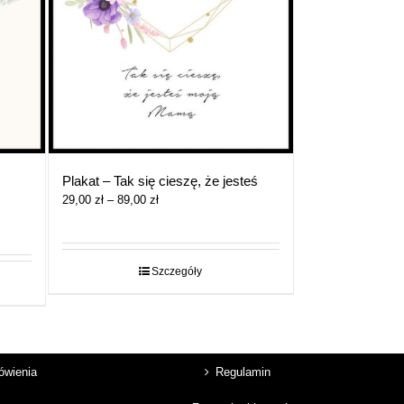
Plakat – Tak się cieszę, że jesteś
Zakres
29,00
zł
–
89,00
zł
cen:
od
29,00 zł
do
Szczegóły
89,00 zł
mówienia
Regulamin