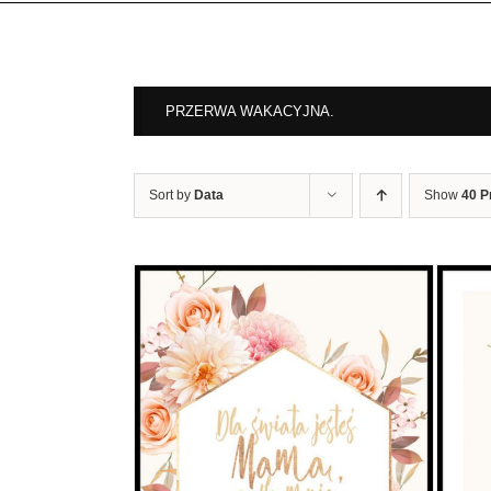
PRZERWA WAKACYJNA.
Sort by
Data
Show
40 P