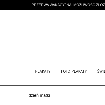
Przejdź
PRZERWA WAKACYJNA. MOŻLIWOŚĆ ZŁOŻE
do
zawartości
PLAKATY
FOTO PLAKATY
ŚWIĘ
dzień matki