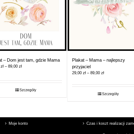
at – Dom jest tam, gdzie Mama
Plakat – Mama – najlepszy
Zakres
0
zł
–
89,00
zł
przyjaciel
cen:
Zakres
29,00
zł
–
89,00
zł
od
cen:
29,00 zł
od
do
29,00 zł
Szczegóły
Szczegóły
89,00 zł
do
89,00 zł
Moje konto
Czas i koszt realizacji za