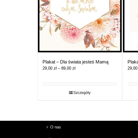
Plakat – Dla świata jesteś Mamą
Plak
Zakres
29,00
zł
–
89,00
zł
29,0
cen:
od
29,00 zł
do
Szczegóły
89,00 zł
O nas