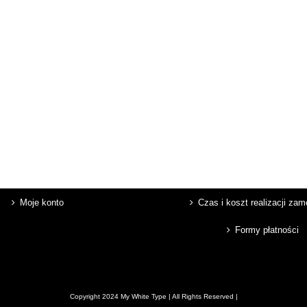
Moje konto
Czas i koszt realizacji za
Formy płatności
Copyright 2024 My White Type | All Rights Reserved |