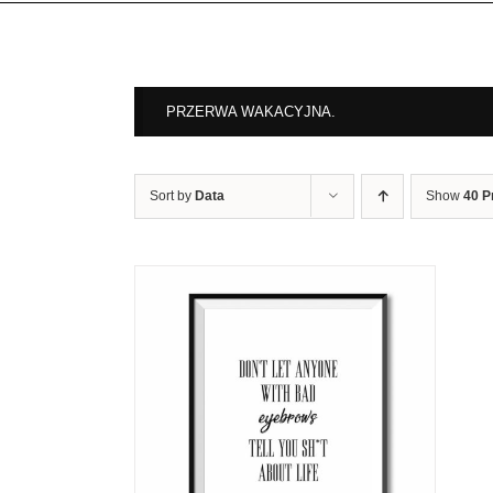
PRZERWA WAKACYJNA.
Sort by
Data
Show
40 P