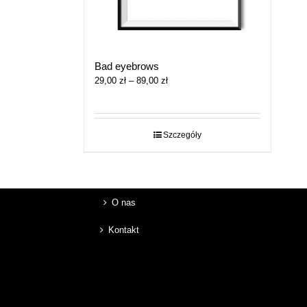
Bad eyebrows
Zakres
29,00
zł
–
89,00
zł
cen:
od
29,00 zł
do
Szczegóły
89,00 zł
O nas
Kontakt