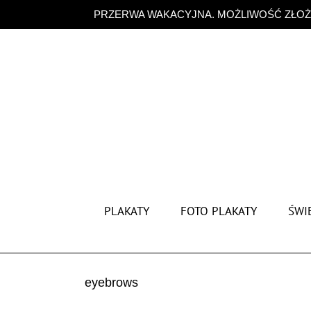
Przejdź
PRZERWA WAKACYJNA. MOŻLIWOŚĆ ZŁOŻE
do
zawartości
PLAKATY
FOTO PLAKATY
ŚWIĘ
eyebrows