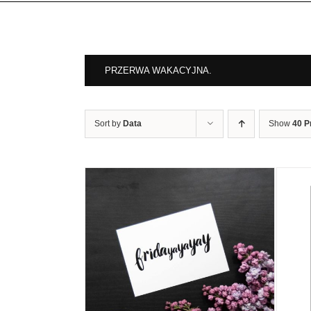
PRZERWA WAKACYJNA.
Sort by
Data
Show
40 P