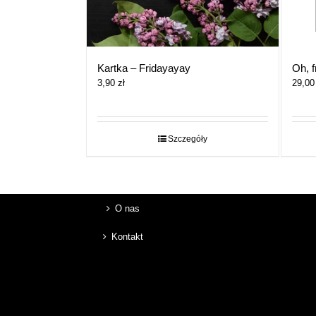
Kartka – Fridayayay
Oh, f
3,90
zł
29,0
Szczegóły
O nas
Kontakt