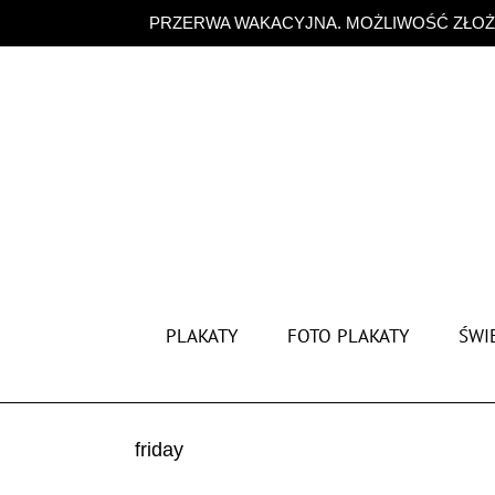
Przejdź
PRZERWA WAKACYJNA. MOŻLIWOŚĆ ZŁOŻE
do
zawartości
PLAKATY
FOTO PLAKATY
ŚWIĘ
friday