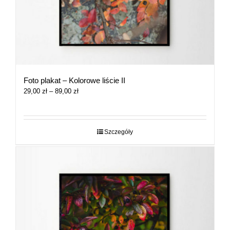
Foto plakat – Kolorowe liście II
Zakres
29,00
zł
–
89,00
zł
cen:
od
29,00 zł
do
Szczegóły
89,00 zł