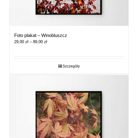
Foto plakat – Winobluszcz
Zakres
29,00
zł
–
89,00
zł
cen:
od
29,00 zł
do
Szczegóły
89,00 zł