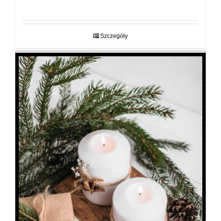
cen:
od
29,00 zł
do
Szczegóły
89,00 zł