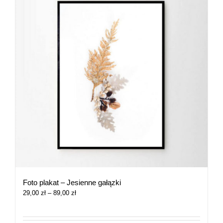
Foto plakat – Jesienne gałązki
Zakres
29,00
zł
–
89,00
zł
cen:
od
29,00 zł