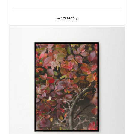
od
29,00 zł
do
Szczegóły
89,00 zł