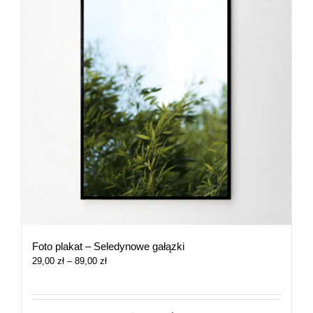
Foto plakat – Seledynowe gałązki
Zakres
29,00
zł
–
89,00
zł
cen:
od
29,00 zł