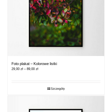
Foto plakat – Kolorowe listki
Zakres
29,00
zł
–
89,00
zł
cen:
od
29,00 zł
do
Szczegóły
89,00 zł