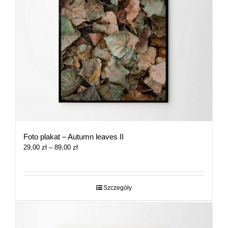
Foto plakat – Autumn leaves II
Zakres
29,00
zł
–
89,00
zł
cen:
od
29,00 zł
do
Szczegóły
89,00 zł