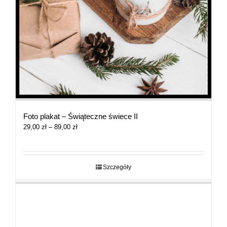
Foto plakat – Świąteczne świece II
Zakres
29,00
zł
–
89,00
zł
cen:
od
29,00 zł
do
Szczegóły
89,00 zł