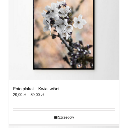
Foto plakat – Kwiat wiśni
Zakres
29,00
zł
–
89,00
zł
cen:
od
29,00 zł
do
Szczegóły
89,00 zł