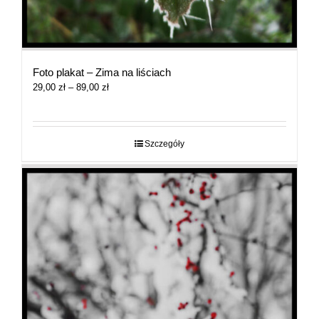
Foto plakat – Zima na liściach
Zakres
29,00
zł
–
89,00
zł
cen:
od
29,00 zł
do
Szczegóły
89,00 zł