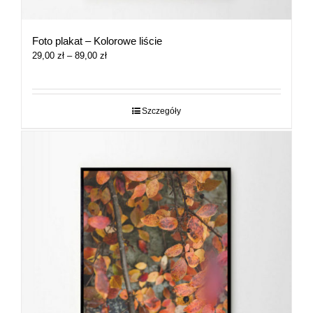
Foto plakat – Kolorowe liście
Zakres
29,00
zł
–
89,00
zł
cen:
od
29,00 zł
do
Szczegóły
89,00 zł