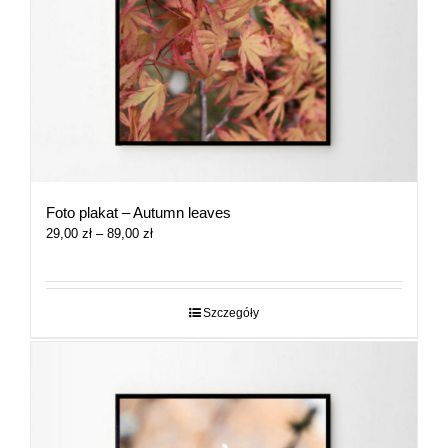
Foto plakat – Autumn leaves
Zakres
29,00
zł
–
89,00
zł
cen:
od
29,00 zł
do
Szczegóły
89,00 zł