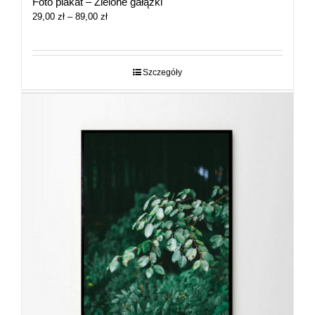
Foto plakat – Zielone gałązki
Zakres
29,00
zł
–
89,00
zł
cen:
od
29,00 zł
do
Szczegóły
89,00 zł