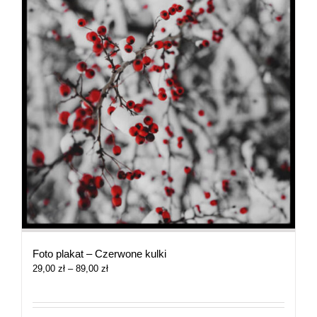
Foto plakat – Czerwone kulki
Zakres
29,00
zł
–
89,00
zł
cen:
od
29,00 zł