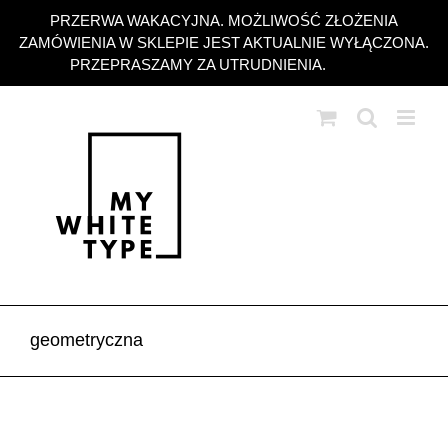
Przejdź
PRZERWA WAKACYJNA. MOŻLIWOŚĆ ZŁOŻENIA
do
ZAMÓWIENIA W SKLEPIE JEST AKTUALNIE WYŁĄCZONA.
zawartości
PRZEPRASZAMY ZA UTRUDNIENIA.
Odrzuć
geometryczna