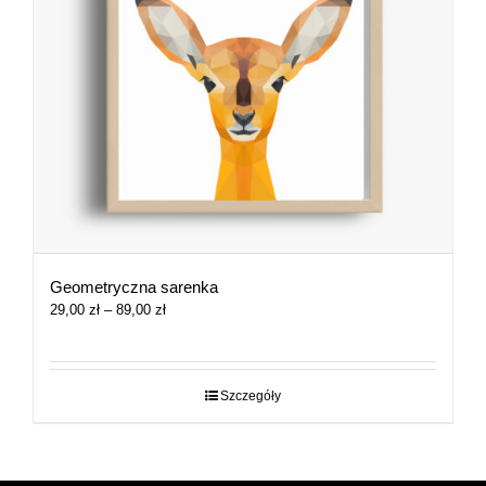
Geometryczna sarenka
Zakres
29,00
zł
–
89,00
zł
cen:
od
29,00 zł
do
Szczegóły
89,00 zł