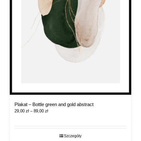
Plakat – Bottle green and gold abstract
Zakres
29,00
zł
–
89,00
zł
cen:
od
29,00 zł
do
Szczegóły
89,00 zł