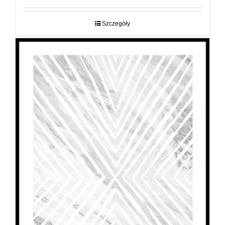
od
29,00 zł
do
Szczegóły
89,00 zł