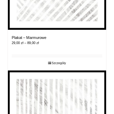
Plakat – Marmurowe
Zakres
29,00
zł
–
89,00
zł
cen:
od
29,00 zł
do
Szczegóły
89,00 zł