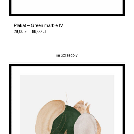
Plakat – Green marble IV
Zakres
29,00
zł
–
89,00
zł
cen:
od
29,00 zł
do
Szczegóły
89,00 zł