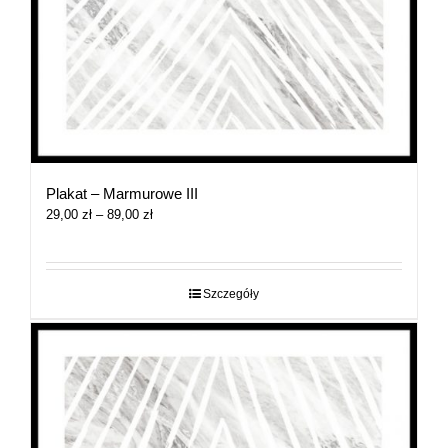
Plakat – Marmurowe III
Zakres
29,00
zł
–
89,00
zł
cen:
od
29,00 zł
do
Szczegóły
89,00 zł