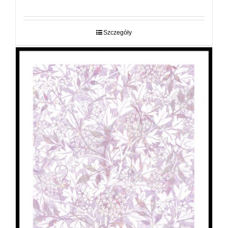
cen:
od
29,00 zł
do
Szczegóły
89,00 zł