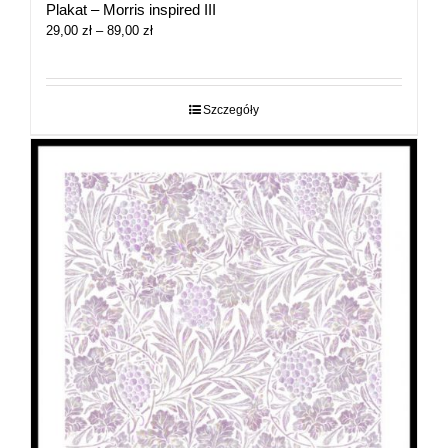
Plakat – Morris inspired III
Zakres
29,00
zł
–
89,00
zł
cen:
od
29,00 zł
do
Szczegóły
89,00 zł