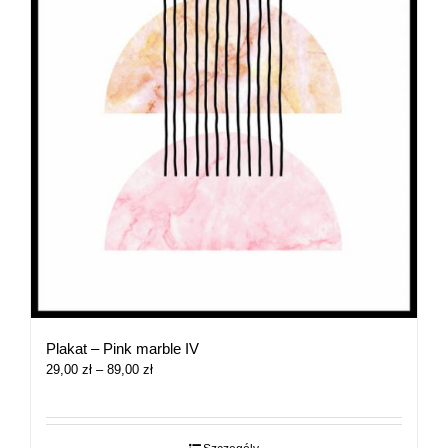
Plakat – Pink marble IV
Zakres
29,00
zł
–
89,00
zł
cen:
od
29,00 zł
do