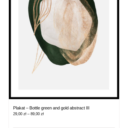
Plakat – Bottle green and gold abstract III
Zakres
29,00
zł
–
89,00
zł
cen:
od