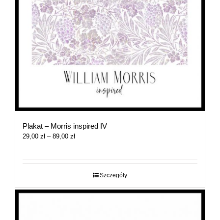
Plakat – Morris inspired IV
Zakres
29,00
zł
–
89,00
zł
cen:
od
29,00 zł
do
Szczegóły
89,00 zł