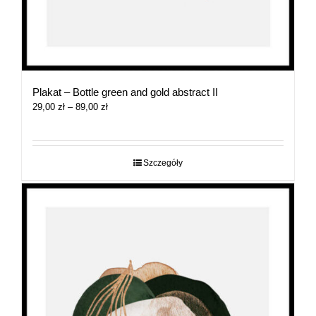
Plakat – Bottle green and gold abstract II
Zakres
29,00
zł
–
89,00
zł
cen:
od
29,00 zł
do
Szczegóły
89,00 zł