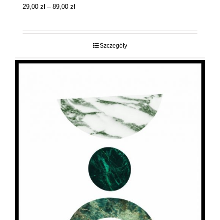
Zakres
29,00
zł
–
89,00
zł
cen:
od
29,00 zł
do
Szczegóły
89,00 zł