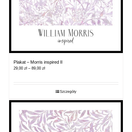
Plakat – Morris inspired II
Zakres
29,00
zł
–
89,00
zł
cen:
od
29,00 zł
do
Szczegóły
89,00 zł