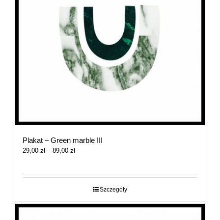
Plakat – Green marble III
Zakres
29,00
zł
–
89,00
zł
cen:
od
29,00 zł
do
Szczegóły
89,00 zł