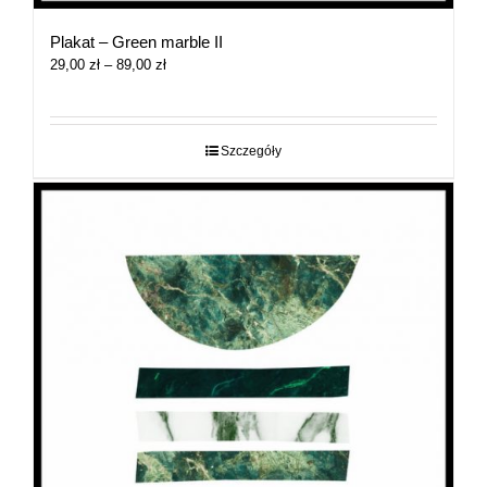
Plakat – Green marble II
Zakres
29,00
zł
–
89,00
zł
cen:
od
29,00 zł
do
Szczegóły
89,00 zł