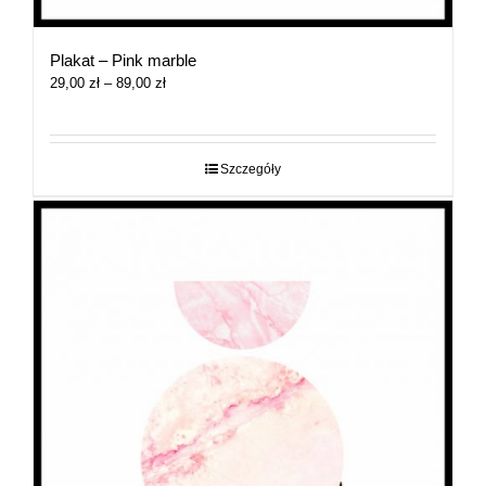
Plakat – Pink marble
Zakres
29,00
zł
–
89,00
zł
cen:
od
29,00 zł
do
Szczegóły
89,00 zł