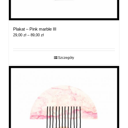
Plakat – Pink marble III
Zakres
29,00
zł
–
89,00
zł
cen:
od
29,00 zł
do
Szczegóły
89,00 zł