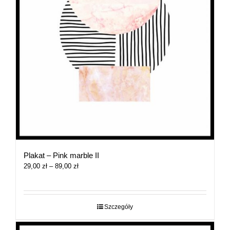
Plakat – Pink marble II
Zakres
29,00
zł
–
89,00
zł
cen:
od
29,00 zł
do
Szczegóły
89,00 zł