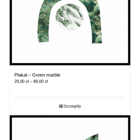
Plakat – Green marble
Zakres
29,00
zł
–
89,00
zł
cen:
od
29,00 zł
do
Szczegóły
89,00 zł