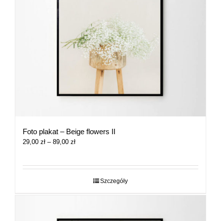
Foto plakat – Beige flowers II
Zakres
29,00
zł
–
89,00
zł
cen:
od
29,00 zł
do
Szczegóły
89,00 zł