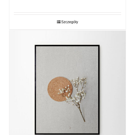
cen:
od
29,00 zł
do
Szczegóły
89,00 zł