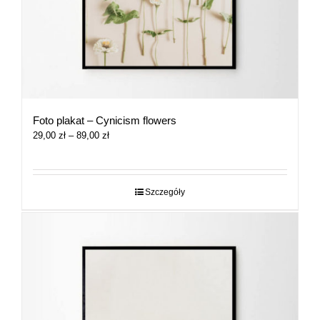
Foto plakat – Cynicism flowers
Zakres
29,00
zł
–
89,00
zł
cen:
od
29,00 zł
do
Szczegóły
89,00 zł