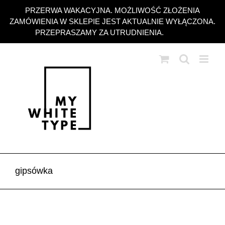
Przejdź
PRZERWA WAKACYJNA. MOŻLIWOŚĆ ZŁOŻENIA
do
ZAMÓWIENIA W SKLEPIE JEST AKTUALNIE WYŁĄCZONA.
zawartości
PRZEPRASZAMY ZA UTRUDNIENIA.
Odrzuć
gipsówka