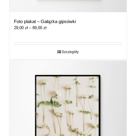
Foto plakat – Gałązka gipsówki
Zakres
29,00
zł
–
89,00
zł
cen:
od
29,00 zł
do
Szczegóły
89,00 zł