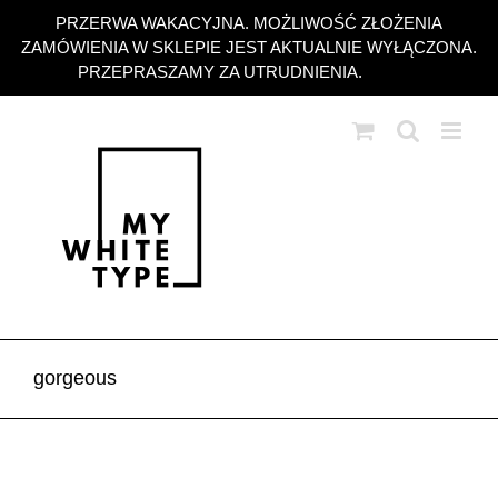
Przejdź
PRZERWA WAKACYJNA. MOŻLIWOŚĆ ZŁOŻENIA
do
ZAMÓWIENIA W SKLEPIE JEST AKTUALNIE WYŁĄCZONA.
zawartości
PRZEPRASZAMY ZA UTRUDNIENIA.
Odrzuć
gorgeous