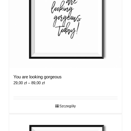
You are looking gorgeous
Zakres
29,00
zł
–
89,00
zł
cen:
od
29,00 zł
do
Szczegóły
89,00 zł