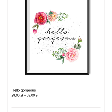
Hello gorgeous
Zakres
29,00
zł
–
89,00
zł
cen:
od
29,00 zł