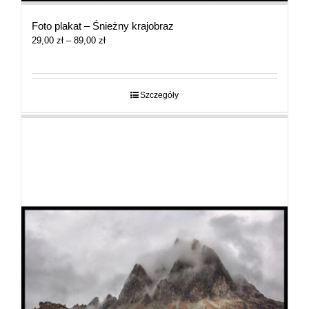
Foto plakat – Śnieżny krajobraz
Zakres
29,00
zł
–
89,00
zł
cen:
od
29,00 zł
do
Szczegóły
89,00 zł