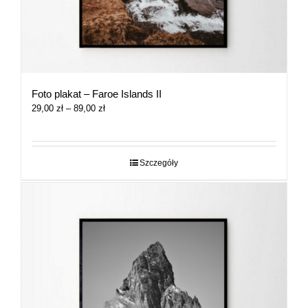
Foto plakat – Faroe Islands II
Zakres
29,00
zł
–
89,00
zł
cen:
od
29,00 zł
do
Szczegóły
89,00 zł