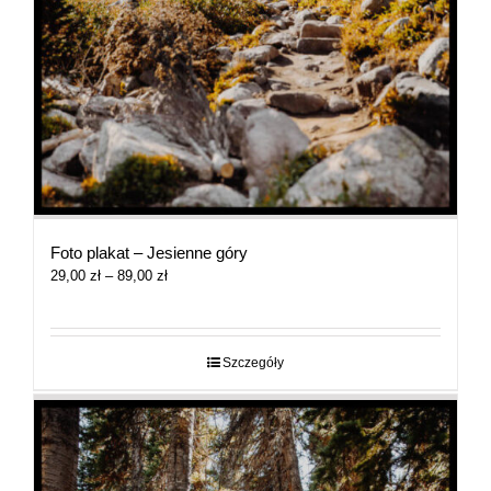
Foto plakat – Jesienne góry
Zakres
29,00
zł
–
89,00
zł
cen:
od
29,00 zł
do
Szczegóły
89,00 zł