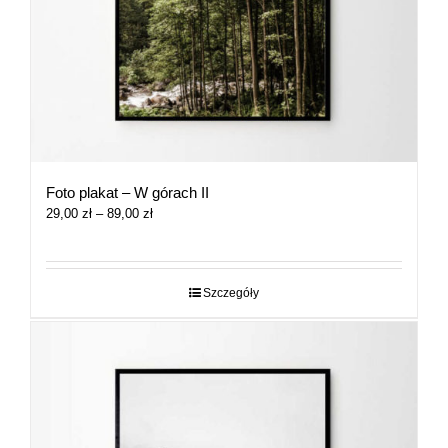
Foto plakat – W górach II
Zakres
29,00
zł
–
89,00
zł
cen:
od
29,00 zł
do
Szczegóły
89,00 zł