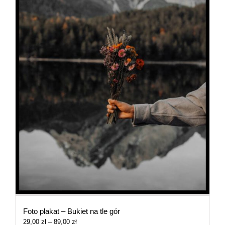
Foto plakat – Bukiet na tle gór
Zakres
29,00
zł
–
89,00
zł