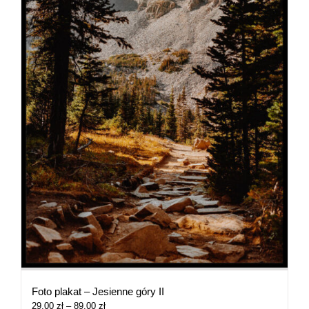
Foto plakat – Jesienne góry II
Zakres
29,00
zł
–
89,00
zł