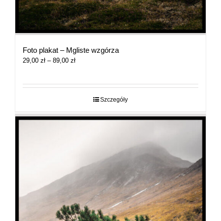
Foto plakat – Mgliste wzgórza
Zakres
29,00
zł
–
89,00
zł
cen:
od
29,00 zł
do
Szczegóły
89,00 zł