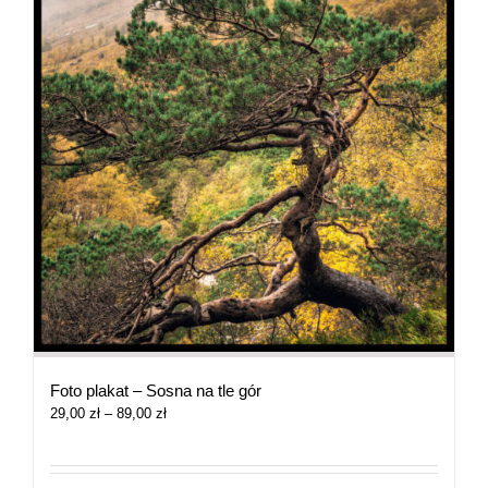
Foto plakat – Sosna na tle gór
Zakres
29,00
zł
–
89,00
zł
cen:
od
29,00 zł