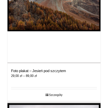
Foto plakat – Jesień pod szczytem
Zakres
29,00
zł
–
89,00
zł
cen:
od
29,00 zł
do
Szczegóły
89,00 zł