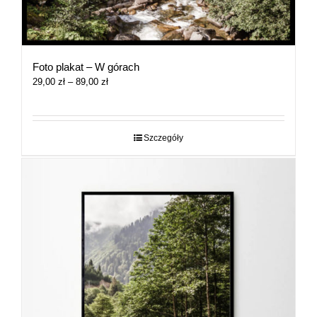
Foto plakat – W górach
Zakres
29,00
zł
–
89,00
zł
cen:
od
29,00 zł
do
Szczegóły
89,00 zł