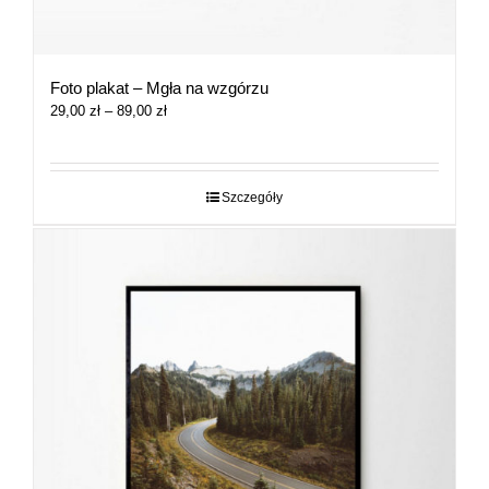
Foto plakat – Mgła na wzgórzu
Zakres
29,00
zł
–
89,00
zł
cen:
od
29,00 zł
do
Szczegóły
89,00 zł