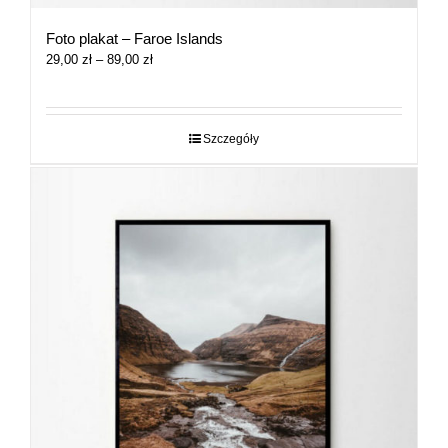
Foto plakat – Faroe Islands
Zakres
29,00
zł
–
89,00
zł
cen:
od
29,00 zł
do
Szczegóły
89,00 zł