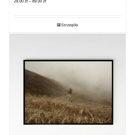
Zakres
29,00
zł
–
89,00
zł
cen:
od
29,00 zł
do
Szczegóły
89,00 zł