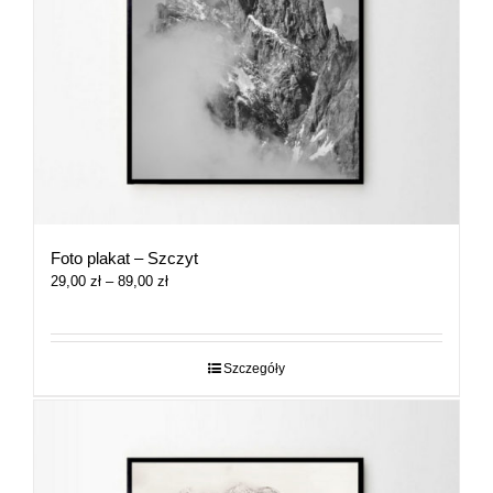
Foto plakat – Szczyt
Zakres
29,00
zł
–
89,00
zł
cen:
od
29,00 zł
do
Szczegóły
89,00 zł