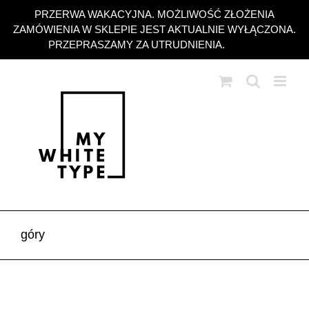
Przejdź
PRZERWA WAKACYJNA. MOŻLIWOŚĆ ZŁOŻENIA
do
ZAMÓWIENIA W SKLEPIE JEST AKTUALNIE WYŁĄCZONA.
zawartości
PRZEPRASZAMY ZA UTRUDNIENIA.
Odrzuć
góry