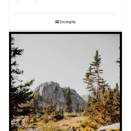
cen:
od
29,00 zł
do
Szczegóły
89,00 zł