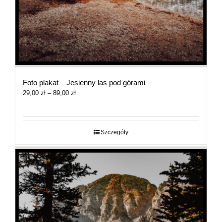
Foto plakat – Jesienny las pod górami
Zakres
29,00
zł
–
89,00
zł
cen:
od
29,00 zł
do
Szczegóły
89,00 zł