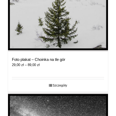
Foto plakat – Choinka na tle gór
Zakres
29,00
zł
–
89,00
zł
cen:
od
29,00 zł
do
Szczegóły
89,00 zł