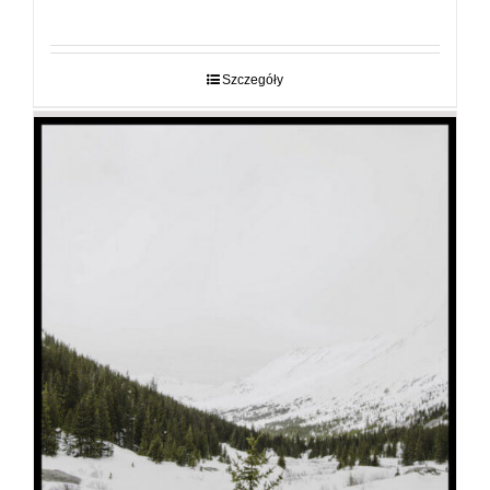
cen:
od
29,00 zł
do
Szczegóły
89,00 zł