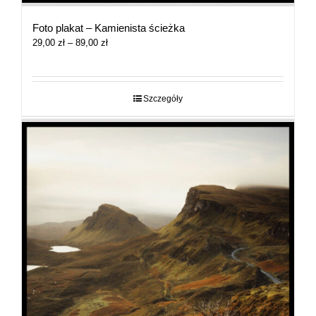
Foto plakat – Kamienista ścieżka
Zakres
29,00
zł
–
89,00
zł
cen:
od
29,00 zł
do
Szczegóły
89,00 zł