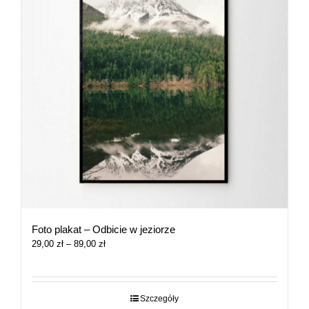
Foto plakat – Odbicie w jeziorze
Zakres
29,00
zł
–
89,00
zł
cen:
od
29,00 zł
do
Szczegóły
89,00 zł