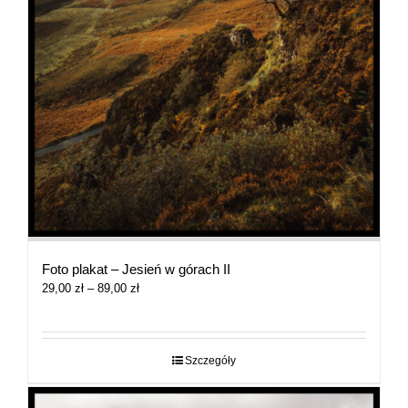
Foto plakat – Jesień w górach II
Zakres
29,00
zł
–
89,00
zł
cen:
od
29,00 zł
do
Szczegóły
89,00 zł