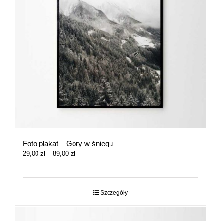
Foto plakat – Góry w śniegu
Zakres
29,00
zł
–
89,00
zł
cen:
od
29,00 zł
do
Szczegóły
89,00 zł