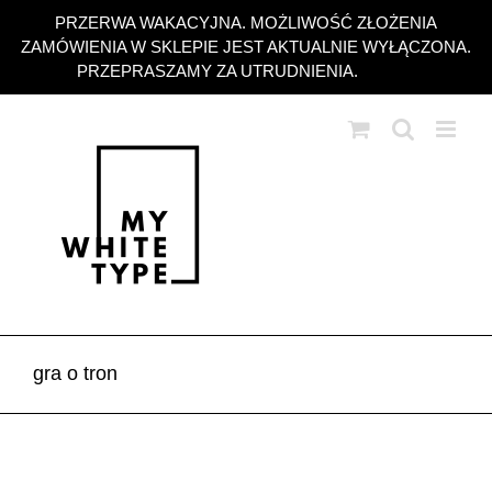
Przejdź
PRZERWA WAKACYJNA. MOŻLIWOŚĆ ZŁOŻENIA
do
ZAMÓWIENIA W SKLEPIE JEST AKTUALNIE WYŁĄCZONA.
zawartości
PRZEPRASZAMY ZA UTRUDNIENIA.
Odrzuć
gra o tron