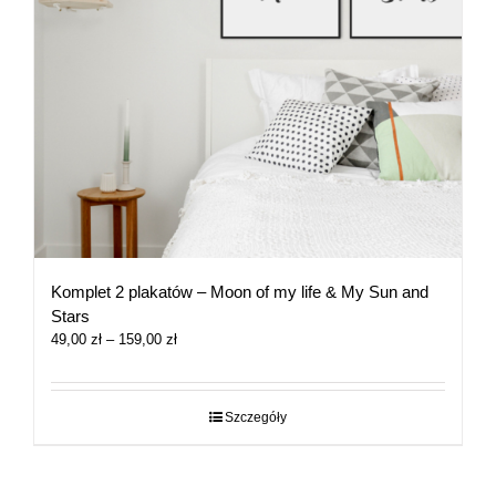
Komplet 2 plakatów – Moon of my life & My Sun and
Stars
Zakres
49,00
zł
–
159,00
zł
cen:
od
49,00 zł
Szczegóły
do
159,00 zł