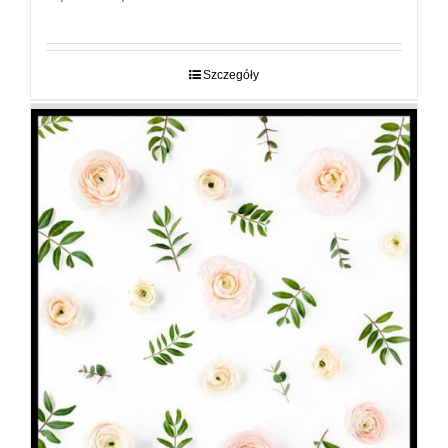
cen:
od
29,00 zł
do
Szczegóły
89,00 zł