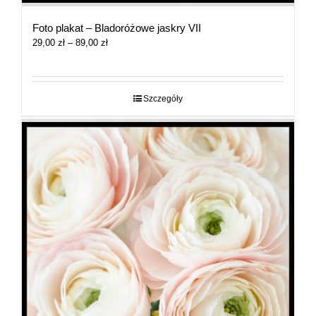
Foto plakat – Bladoróżowe jaskry VII
Zakres
29,00
zł
–
89,00
zł
cen:
od
29,00 zł
do
Szczegóły
89,00 zł