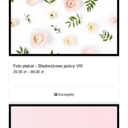
Foto plakat – Bladoróżowe jaskry VIII
Zakres
29,00
zł
–
89,00
zł
cen:
od
29,00 zł
do
Szczegóły
89,00 zł