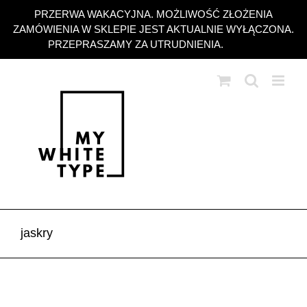
Przejdź
PRZERWA WAKACYJNA. MOŻLIWOŚĆ ZŁOŻENIA
do
ZAMÓWIENIA W SKLEPIE JEST AKTUALNIE WYŁĄCZONA.
zawartości
PRZEPRASZAMY ZA UTRUDNIENIA.
Odrzuć
jaskry