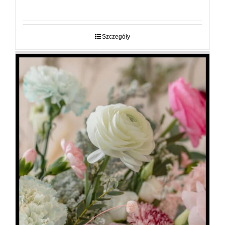
cen:
od
29,00 zł
do
Szczegóły
89,00 zł