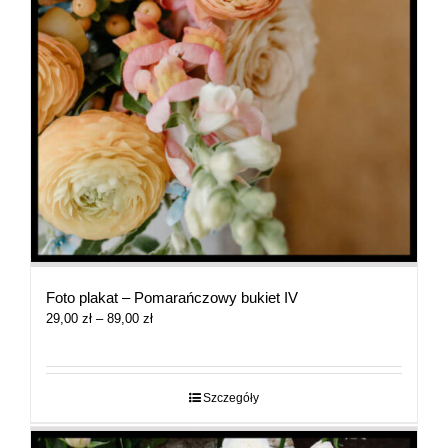
Foto plakat – Pomarańczowy bukiet IV
Zakres
29,00
zł
–
89,00
zł
cen:
od
29,00 zł
do
Szczegóły
89,00 zł