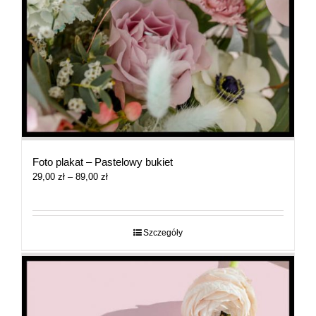
Foto plakat – Pastelowy bukiet
Zakres
29,00
zł
–
89,00
zł
cen:
od
29,00 zł
do
Szczegóły
89,00 zł