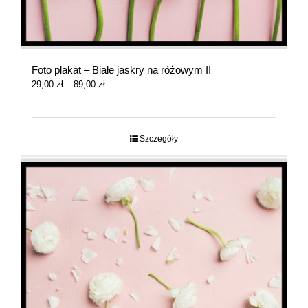
Foto plakat – Białe jaskry na różowym II
Zakres
29,00
zł
–
89,00
zł
cen:
od
29,00 zł
do
Szczegóły
89,00 zł