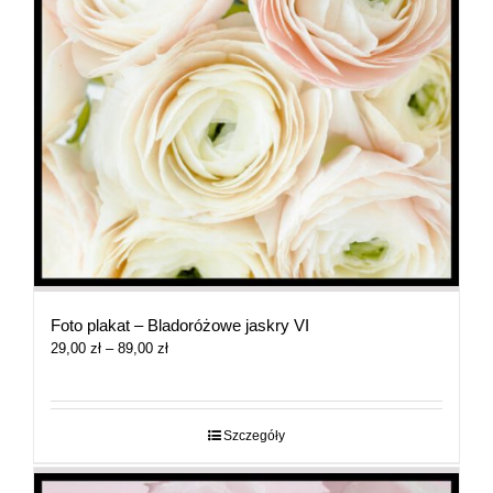
Foto plakat – Bladoróżowe jaskry VI
Zakres
29,00
zł
–
89,00
zł
cen:
od
29,00 zł
do
Szczegóły
89,00 zł