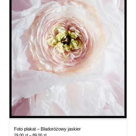
Foto plakat – Bladoróżowy jaskier
Zakres
29,00
zł
–
89,00
zł