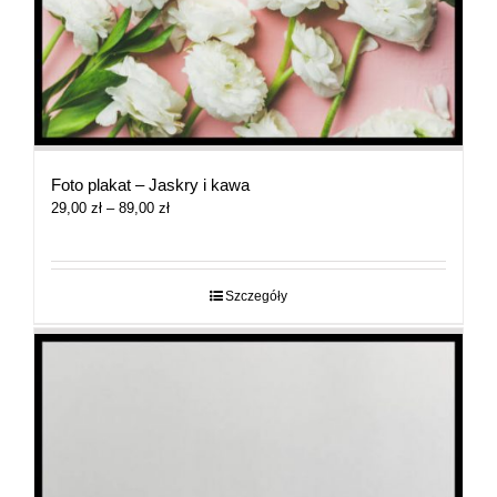
Foto plakat – Jaskry i kawa
Zakres
29,00
zł
–
89,00
zł
cen:
od
29,00 zł
do
Szczegóły
89,00 zł