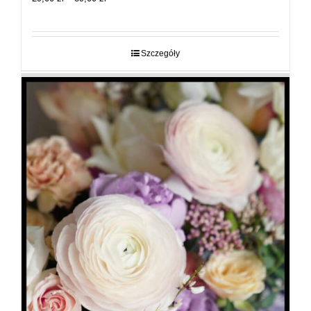
cen:
od
29,00 zł
do
Szczegóły
89,00 zł