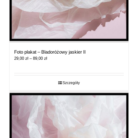
Foto plakat – Bladoróżowy jaskier II
Zakres
29,00
zł
–
89,00
zł
cen:
od
29,00 zł
do
Szczegóły
89,00 zł