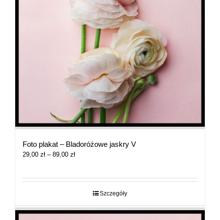
Foto plakat – Bladoróżowe jaskry V
Zakres
29,00
zł
–
89,00
zł
cen:
od
29,00 zł
do
Szczegóły
89,00 zł