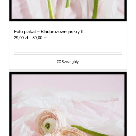
Foto plakat – Bladoróżowe jaskry II
Zakres
29,00
zł
–
89,00
zł
cen:
od
29,00 zł
do
Szczegóły
89,00 zł