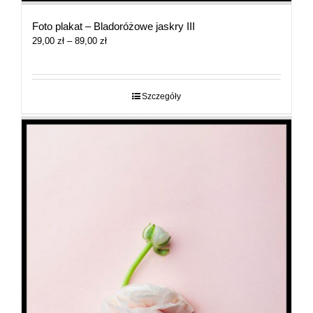
Foto plakat – Bladoróżowe jaskry III
Zakres
29,00
zł
–
89,00
zł
cen:
od
29,00 zł
do
Szczegóły
89,00 zł