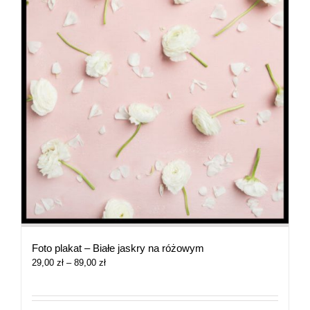
Foto plakat – Białe jaskry na różowym
Zakres
29,00
zł
–
89,00
zł
cen:
od
29,00 zł