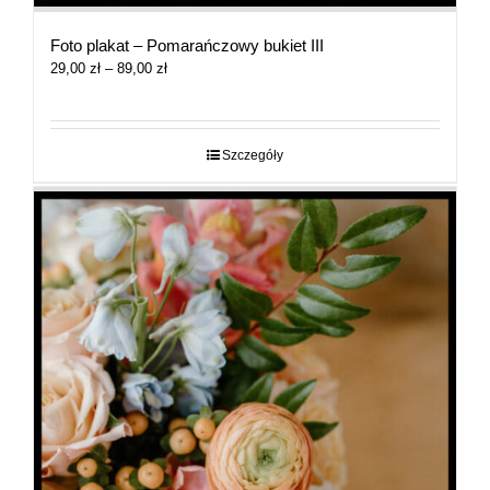
Foto plakat – Pomarańczowy bukiet III
Zakres
29,00
zł
–
89,00
zł
cen:
od
29,00 zł
do
Szczegóły
89,00 zł