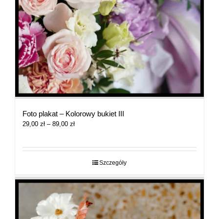
Foto plakat – Kolorowy bukiet III
Zakres
29,00
zł
–
89,00
zł
cen:
od
29,00 zł
do
Szczegóły
89,00 zł