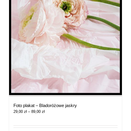
Foto plakat – Bladoróżowe jaskry
Zakres
29,00
zł
–
89,00
zł
cen:
od
29,00 zł