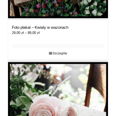
Foto plakat – Kwiaty w wazonach
Zakres
29,00
zł
–
89,00
zł
cen:
od
29,00 zł
do
Szczegóły
89,00 zł