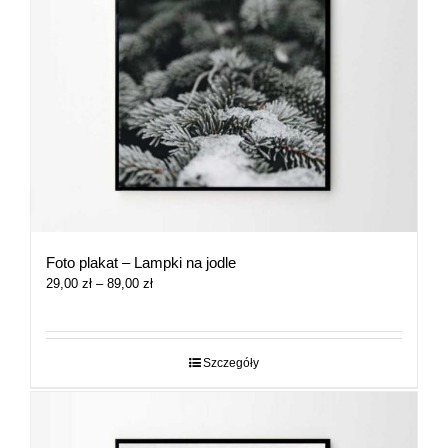
Foto plakat – Lampki na jodle
Zakres
29,00
zł
–
89,00
zł
cen:
od
29,00 zł
do
Szczegóły
89,00 zł