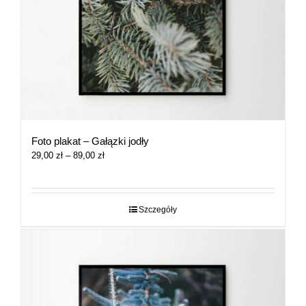
Foto plakat – Gałązki jodły
Zakres
29,00
zł
–
89,00
zł
cen:
od
29,00 zł
do
Szczegóły
89,00 zł