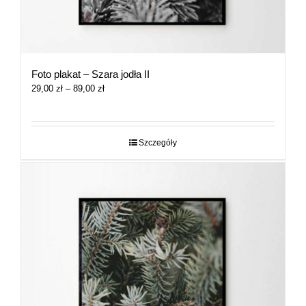
Foto plakat – Szara jodła II
Zakres
29,00
zł
–
89,00
zł
cen:
od
29,00 zł
do
Szczegóły
89,00 zł