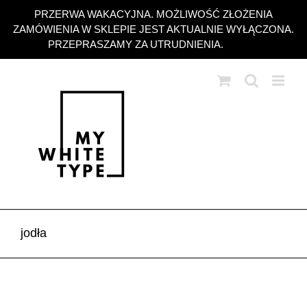
Przejdź
PRZERWA WAKACYJNA. MOŻLIWOŚĆ ZŁOŻENIA
do
ZAMÓWIENIA W SKLEPIE JEST AKTUALNIE WYŁĄCZONA.
zawartości
PRZEPRASZAMY ZA UTRUDNIENIA.
Odrzuć
jodła