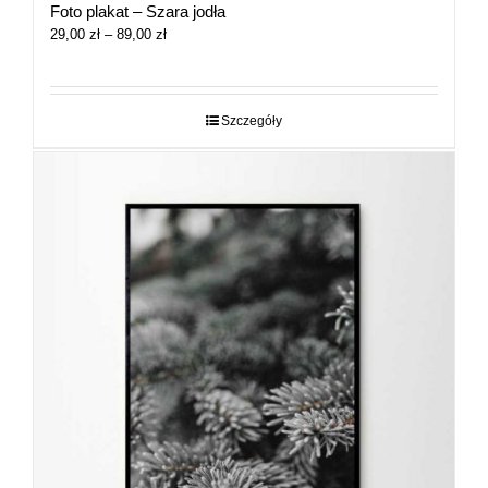
Foto plakat – Szara jodła
Zakres
29,00
zł
–
89,00
zł
cen:
od
29,00 zł
do
Szczegóły
89,00 zł