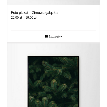
Foto plakat – Zimowa gałązka
Zakres
29,00
zł
–
89,00
zł
cen:
od
29,00 zł
do
Szczegóły
89,00 zł