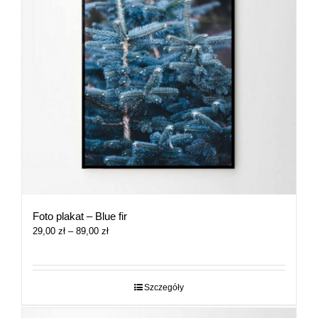
Foto plakat – Blue fir
Zakres
29,00
zł
–
89,00
zł
cen:
od
29,00 zł
do
Szczegóły
89,00 zł