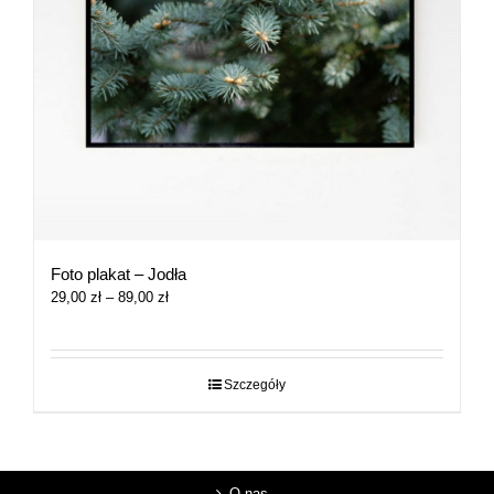
Foto plakat – Jodła
Zakres
29,00
zł
–
89,00
zł
cen:
od
29,00 zł
do
Szczegóły
89,00 zł
O nas