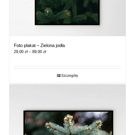
Foto plakat – Zielona jodła
Zakres
29,00
zł
–
89,00
zł
cen:
od
29,00 zł
do
Szczegóły
89,00 zł