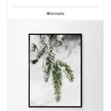
od
29,00 zł
do
Szczegóły
89,00 zł