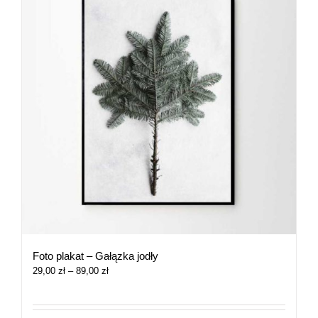
Foto plakat – Gałązka jodły
Zakres
29,00
zł
–
89,00
zł
cen:
od
29,00 zł