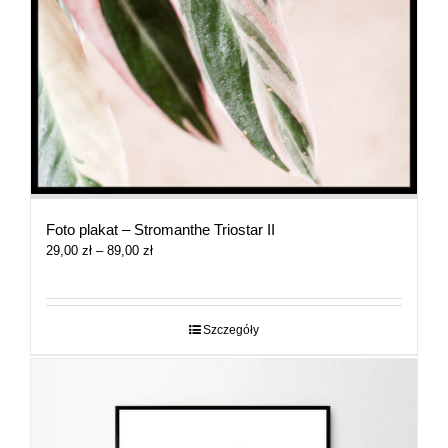
Foto plakat – Stromanthe Triostar II
Zakres
29,00
zł
–
89,00
zł
cen:
od
29,00 zł
do
Szczegóły
89,00 zł