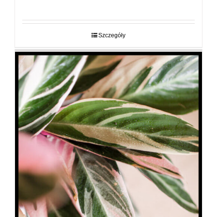
cen:
od
29,00 zł
do
Szczegóły
89,00 zł