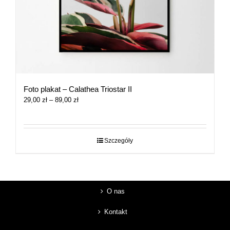
Foto plakat – Calathea Triostar II
Zakres
29,00
zł
–
89,00
zł
cen:
od
29,00 zł
do
Szczegóły
89,00 zł
O nas
Kontakt