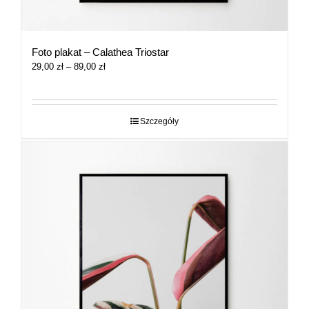
Foto plakat – Calathea Triostar
Zakres
29,00
zł
–
89,00
zł
cen:
od
29,00 zł
do
Szczegóły
89,00 zł