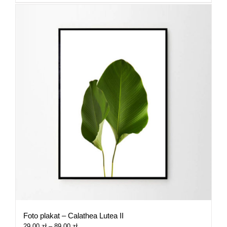
Foto plakat – Calathea Lutea II
Zakres
29,00
zł
–
89,00
zł