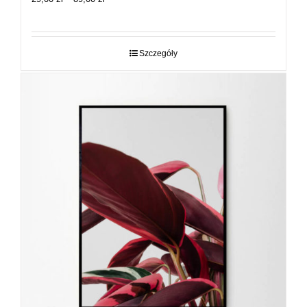
cen:
od
29,00 zł
do
Szczegóły
89,00 zł