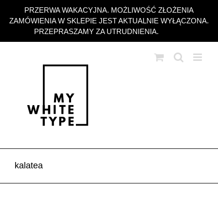
Przejdź
PRZERWA WAKACYJNA. MOŻLIWOŚĆ ZŁOŻENIA
do
ZAMÓWIENIA W SKLEPIE JEST AKTUALNIE WYŁĄCZONA.
zawartości
PRZEPRASZAMY ZA UTRUDNIENIA.
Odrzuć
kalatea