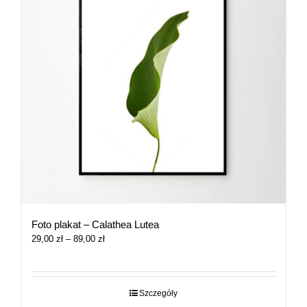
Foto plakat – Calathea Lutea
Zakres
29,00
zł
–
89,00
zł
cen:
od
29,00 zł
do
Szczegóły
89,00 zł