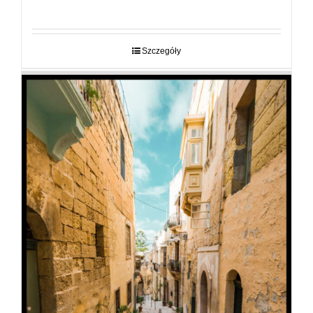
cen:
od
29,00 zł
do
Szczegóły
89,00 zł