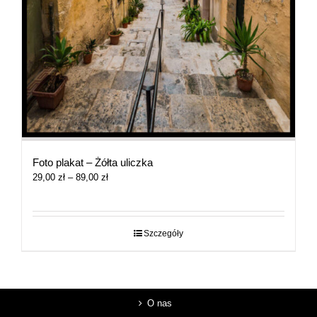
Foto plakat – Żółta uliczka
Zakres
29,00
zł
–
89,00
zł
cen:
od
29,00 zł
do
Szczegóły
89,00 zł
O nas