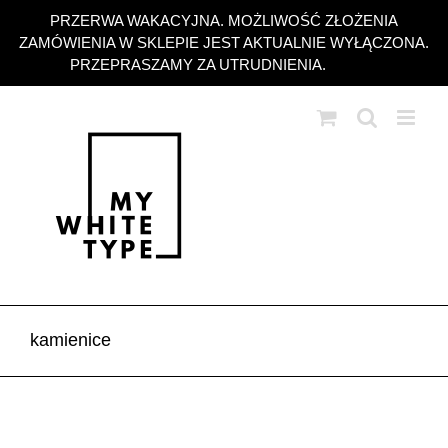
Przejdź
PRZERWA WAKACYJNA. MOŻLIWOŚĆ ZŁOŻENIA
do
ZAMÓWIENIA W SKLEPIE JEST AKTUALNIE WYŁĄCZONA.
zawartości
PRZEPRASZAMY ZA UTRUDNIENIA.
Odrzuć
kamienice