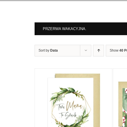
PRZERWA WAKACYJNA.
Sort by
Data
Show
40 P