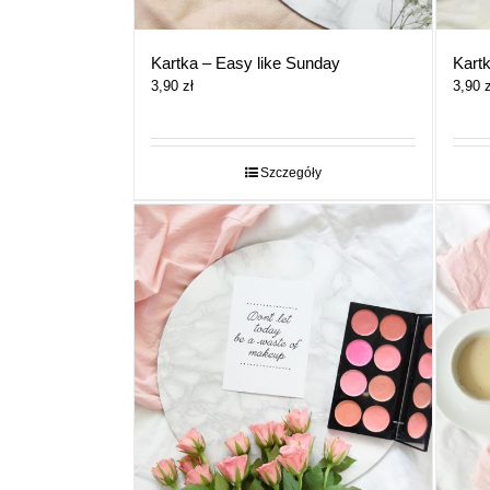
Kartka – Easy like Sunday
Kart
3,90
zł
3,90
z
Szczegóły