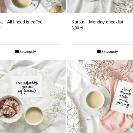
a – All I need is coffee
Kartka – Monday checklist
ł
3,90
zł
Szczegóły
Szczegóły