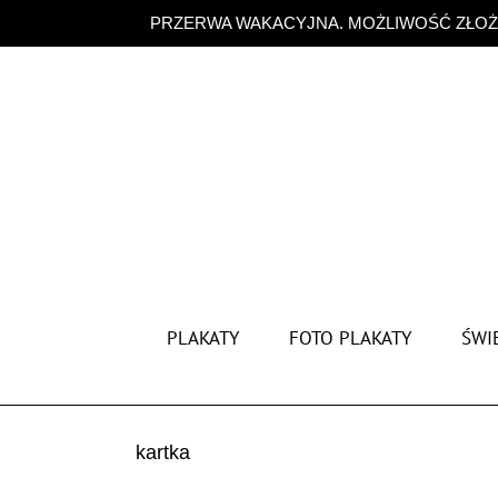
Przejdź
PRZERWA WAKACYJNA. MOŻLIWOŚĆ ZŁOŻE
do
zawartości
PLAKATY
FOTO PLAKATY
ŚWIĘ
kartka