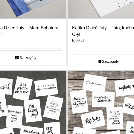
ka Dzień Taty – Mam Bohatera
Kartka Dzień Taty – Tato, koch
ł
Cię!
6,90
zł
Szczegóły
Szczegóły