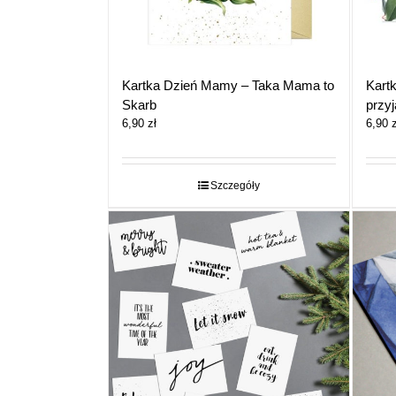
Kartka Dzień Mamy – Taka Mama to
Kart
Skarb
przyj
6,90
zł
6,90
z
Szczegóły