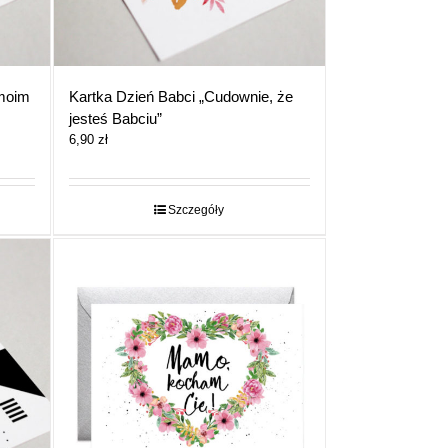
 moim
Kartka Dzień Babci „Cudownie, że
jesteś Babciu”
6,90
zł
Szczegóły