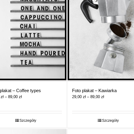
plakat – Coffee types
Foto plakat – Kawiarka
Zakres
Zakres
0
zł
–
89,00
zł
29,00
zł
–
89,00
zł
cen:
cen:
od
od
29,00 zł
29,00 zł
do
do
Szczegóły
Szczegóły
89,00 zł
89,00 zł