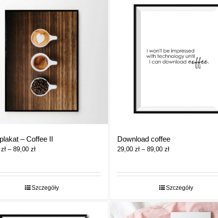
plakat – Coffee II
Download coffee
Zakres
Zakres
0
zł
–
89,00
zł
29,00
zł
–
89,00
zł
cen:
cen:
od
od
29,00 zł
29,00 zł
do
do
Szczegóły
Szczegóły
89,00 zł
89,00 zł