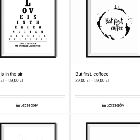
is in the air
But first, coffeee
Zakres
Zakres
0
zł
–
89,00
zł
29,00
zł
–
89,00
zł
cen:
cen:
od
od
29,00 zł
29,00 zł
do
do
Szczegóły
Szczegóły
89,00 zł
89,00 zł