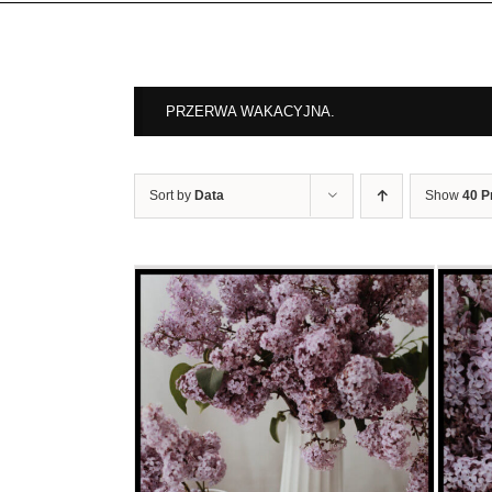
PRZERWA WAKACYJNA.
Sort by
Data
Show
40 P