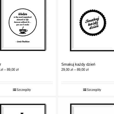
r
Smakuj każdy dzień
Zakres
Zakres
0
zł
–
89,00
zł
29,00
zł
–
89,00
zł
cen:
cen:
od
od
29,00 zł
29,00 zł
do
do
Szczegóły
Szczegóły
89,00 zł
89,00 zł