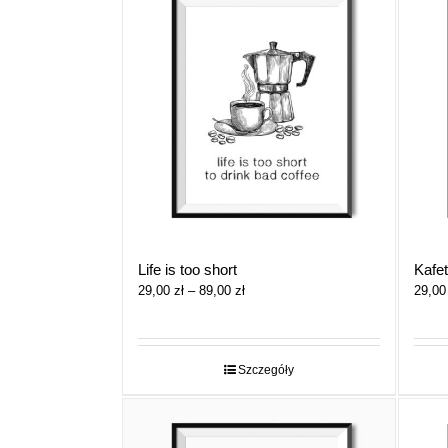
Life is too short
Kafet
Zakres
29,00
zł
–
89,00
zł
29,0
cen:
od
29,00 zł
do
Szczegóły
89,00 zł