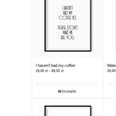
I haven’t had my coffee
Wate
Zakres
29,00
zł
–
89,00
zł
29,0
cen:
od
29,00 zł
do
Szczegóły
89,00 zł