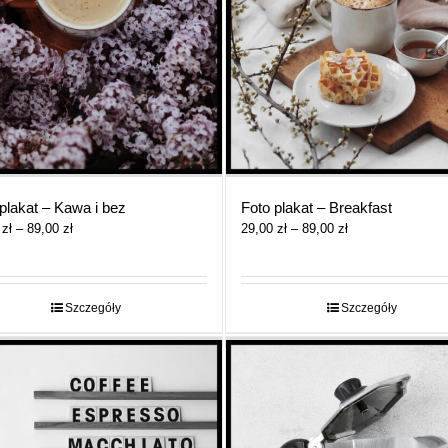
plakat – Kawa i bez
Foto plakat – Breakfast
Zakres
Zakres
0
zł
–
89,00
zł
29,00
zł
–
89,00
zł
cen:
cen:
od
od
29,00 zł
29,00 zł
do
do
Szczegóły
Szczegóły
89,00 zł
89,00 zł