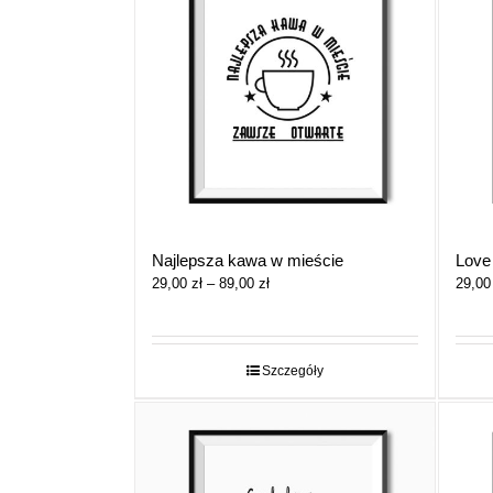
Najlepsza kawa w mieście
Love 
Zakres
29,00
zł
–
89,00
zł
29,0
cen:
od
29,00 zł
do
Szczegóły
89,00 zł