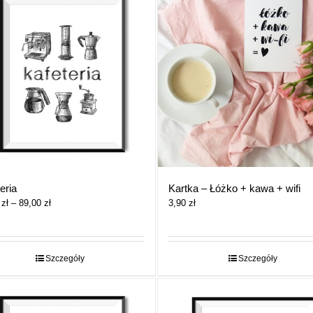
eria
Kartka – Łóżko + kawa + wifi
Zakres
0
zł
–
89,00
zł
3,90
zł
cen:
od
29,00 zł
do
Szczegóły
Szczegóły
89,00 zł