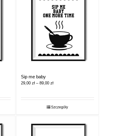
Sip me baby
Zakres
29,00
zł
–
89,00
zł
cen:
od
29,00 zł
do
Szczegóły
89,00 zł