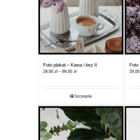
Foto plakat – Kawa i bez II
Foto 
Zakres
29,00
zł
–
89,00
zł
29,0
cen:
od
29,00 zł
do
Szczegóły
89,00 zł