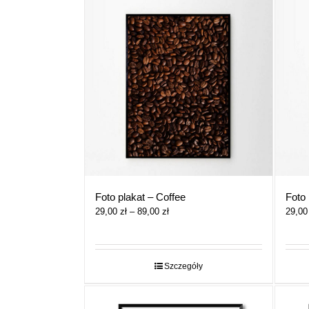
Foto plakat – Coffee
Foto 
Zakres
29,00
zł
–
89,00
zł
29,0
cen:
od
29,00 zł
do
Szczegóły
89,00 zł