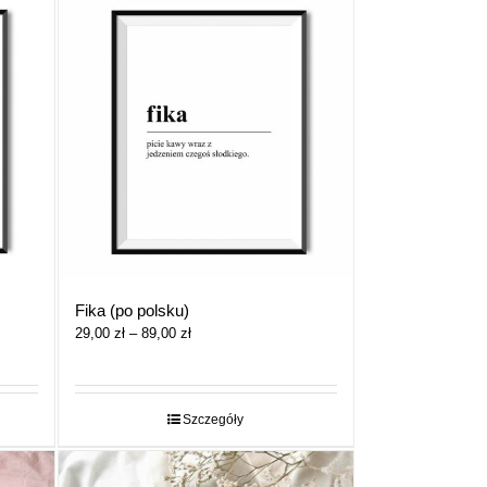
Fika (po polsku)
Zakres
29,00
zł
–
89,00
zł
cen:
od
29,00 zł
do
Szczegóły
89,00 zł