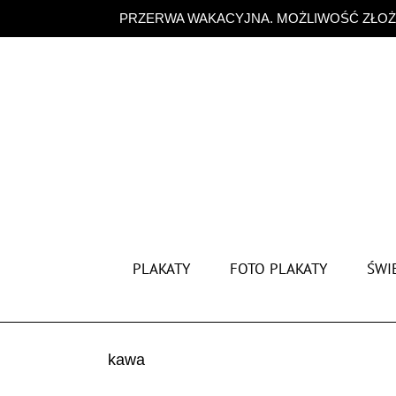
Przejdź
PRZERWA WAKACYJNA. MOŻLIWOŚĆ ZŁOŻE
do
zawartości
PLAKATY
FOTO PLAKATY
ŚWIĘ
kawa