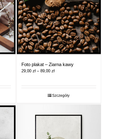
Foto plakat – Ziarna kawy
Zakres
29,00
zł
–
89,00
zł
cen:
od
29,00 zł
do
Szczegóły
89,00 zł