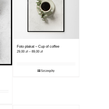
Foto plakat – Cup of coffee
Zakres
29,00
zł
–
89,00
zł
cen:
od
29,00 zł
do
Szczegóły
89,00 zł