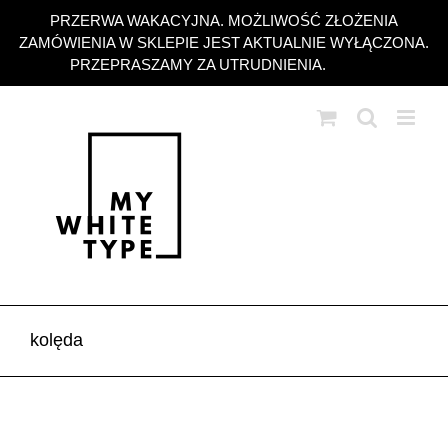
Przejdź
PRZERWA WAKACYJNA. MOŻLIWOŚĆ ZŁOŻENIA
do
ZAMÓWIENIA W SKLEPIE JEST AKTUALNIE WYŁĄCZONA.
zawartości
PRZEPRASZAMY ZA UTRUDNIENIA.
Odrzuć
kolęda