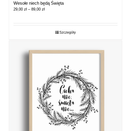
Wesołe niech będą Święta
Zakres
29,00
zł
–
89,00
zł
cen:
od
29,00 zł
do
Szczegóły
89,00 zł