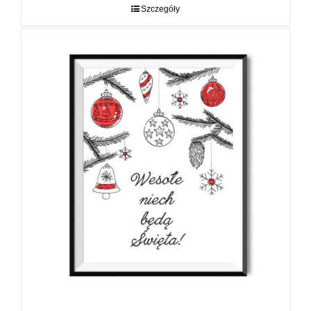
do
Szczegóły
89,00 zł