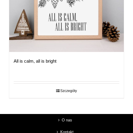
All is calm, all is bright
Szczegóły
O nas
Kontakt