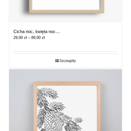
Cicha noc, święta noc…
Zakres
29,00
zł
–
89,00
zł
cen:
od
29,00 zł
do
Szczegóły
89,00 zł