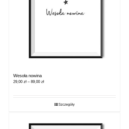
Wesoła nowina
Zakres
29,00
zł
–
89,00
zł
cen:
od
29,00 zł
do
Szczegóły
89,00 zł