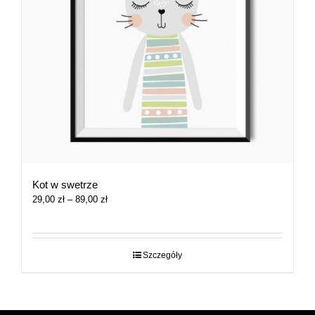
Kot w swetrze
Zakres
29,00
zł
–
89,00
zł
cen:
od
29,00 zł
do
Szczegóły
89,00 zł