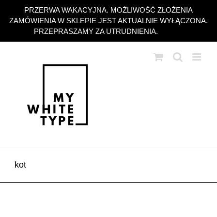
Przejdź
PRZERWA WAKACYJNA. MOŻLIWOŚĆ ZŁOŻENIA
do
ZAMÓWIENIA W SKLEPIE JEST AKTUALNIE WYŁĄCZONA.
zawartości
PRZEPRASZAMY ZA UTRUDNIENIA.
Odrzuć
kot