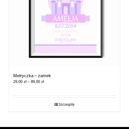
Metryczka – zamek
Zakres
29,00
zł
–
89,00
zł
cen:
od
29,00 zł
do
Szczegóły
89,00 zł