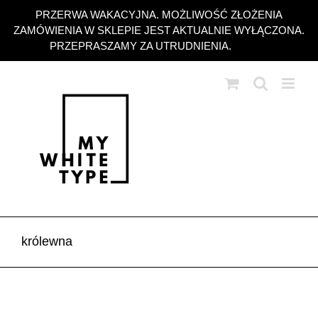
Przejdź
PRZERWA WAKACYJNA. MOŻLIWOŚĆ ZŁOŻENIA
do
ZAMÓWIENIA W SKLEPIE JEST AKTUALNIE WYŁĄCZONA.
zawartości
PRZEPRASZAMY ZA UTRUDNIENIA.
Odrzuć
królewna