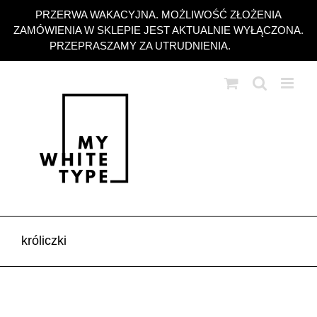
Przejdź
PRZERWA WAKACYJNA. MOŻLIWOŚĆ ZŁOŻENIA
do
ZAMÓWIENIA W SKLEPIE JEST AKTUALNIE WYŁĄCZONA.
zawartości
PRZEPRASZAMY ZA UTRUDNIENIA.
Odrzuć
króliczki