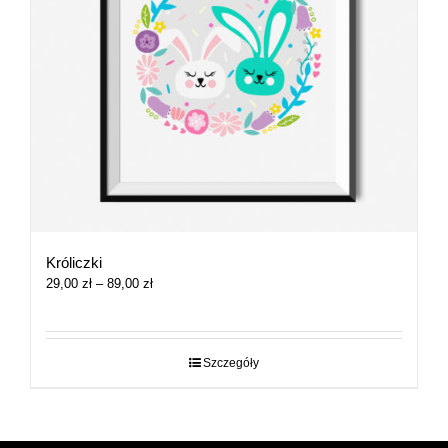
Króliczki
Zakres
29,00
zł
–
89,00
zł
cen:
od
29,00 zł
do
Szczegóły
89,00 zł