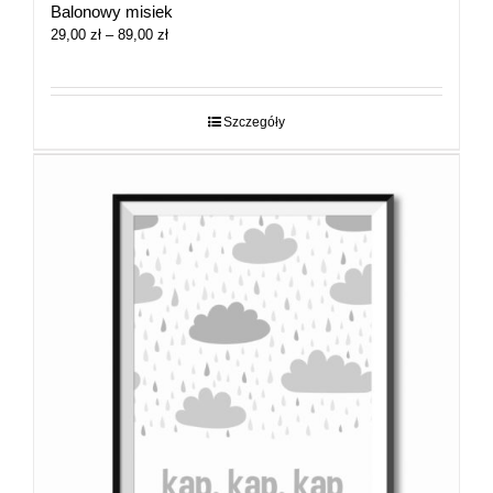
Balonowy misiek
Zakres
29,00
zł
–
89,00
zł
cen:
od
29,00 zł
do
Szczegóły
89,00 zł