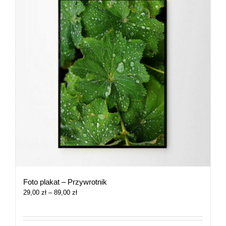
Foto plakat – Przywrotnik
Zakres
29,00
zł
–
89,00
zł
cen:
od
29,00 zł