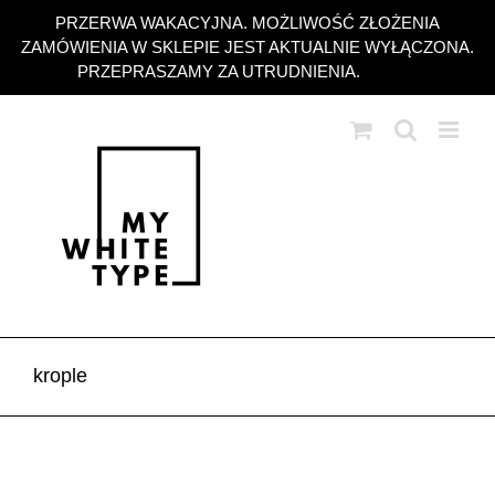
Przejdź
PRZERWA WAKACYJNA. MOŻLIWOŚĆ ZŁOŻENIA
do
ZAMÓWIENIA W SKLEPIE JEST AKTUALNIE WYŁĄCZONA.
zawartości
PRZEPRASZAMY ZA UTRUDNIENIA.
Odrzuć
krople