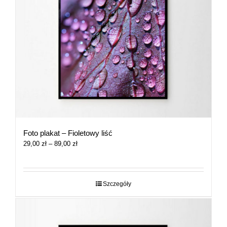
Foto plakat – Fioletowy liść
Zakres
29,00
zł
–
89,00
zł
cen:
od
29,00 zł
do
Szczegóły
89,00 zł