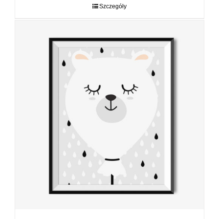
do
Szczegóły
89,00 zł