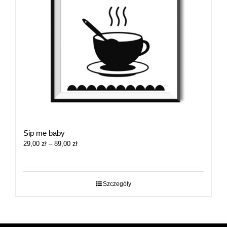
Sip me baby
Zakres
29,00
zł
–
89,00
zł
cen:
od
29,00 zł
do
Szczegóły
89,00 zł