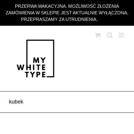
Przejdź
PRZERWA WAKACYJNA. MOŻLIWOŚĆ ZŁOŻENIA
do
ZAMÓWIENIA W SKLEPIE JEST AKTUALNIE WYŁĄCZONA.
zawartości
PRZEPRASZAMY ZA UTRUDNIENIA.
Odrzuć
kubek