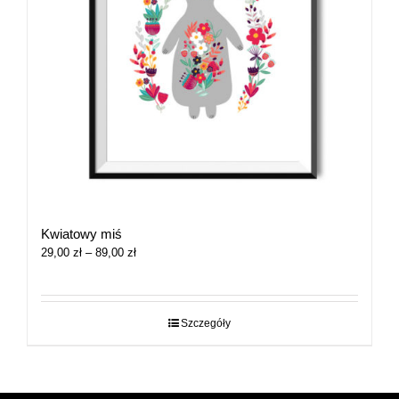
Kwiatowy miś
Zakres
29,00
zł
–
89,00
zł
cen:
od
29,00 zł
do
Szczegóły
89,00 zł