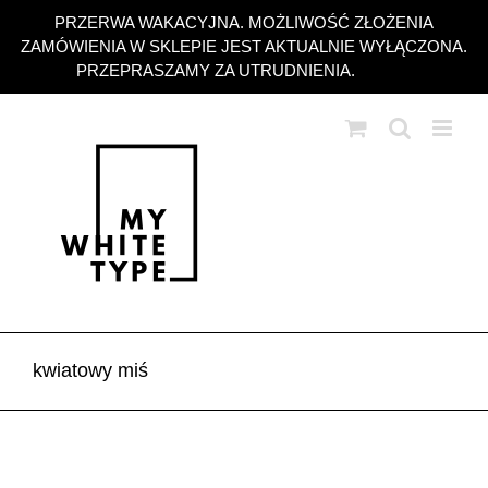
Przejdź
PRZERWA WAKACYJNA. MOŻLIWOŚĆ ZŁOŻENIA
do
ZAMÓWIENIA W SKLEPIE JEST AKTUALNIE WYŁĄCZONA.
zawartości
PRZEPRASZAMY ZA UTRUDNIENIA.
Odrzuć
kwiatowy miś