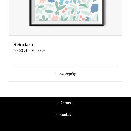
Retro łąka
Zakres
29,00
zł
–
89,00
zł
cen:
od
29,00 zł
do
Szczegóły
89,00 zł
O nas
Kontakt