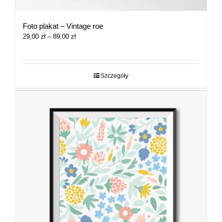
Foto plakat – Vintage roe
Zakres
29,00
zł
–
89,00
zł
cen:
od
29,00 zł
do
Szczegóły
89,00 zł