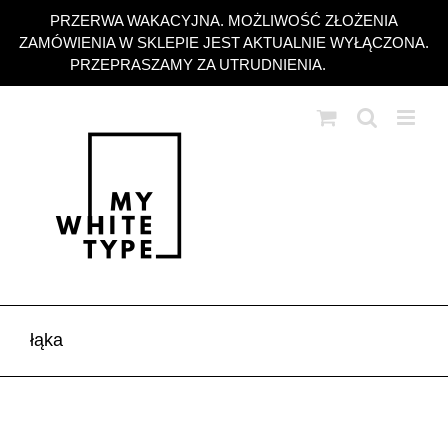
Przejdź
PRZERWA WAKACYJNA. MOŻLIWOŚĆ ZŁOŻENIA
do
ZAMÓWIENIA W SKLEPIE JEST AKTUALNIE WYŁĄCZONA.
zawartości
PRZEPRASZAMY ZA UTRUDNIENIA.
Odrzuć
łąka