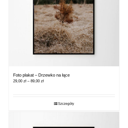
Foto plakat – Drzewko na łące
Zakres
29,00
zł
–
89,00
zł
cen:
od
29,00 zł
do
Szczegóły
89,00 zł