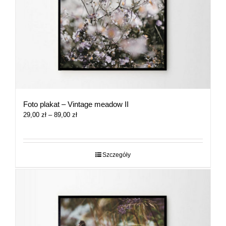
Foto plakat – Vintage meadow II
Zakres
29,00
zł
–
89,00
zł
cen:
od
29,00 zł
do
Szczegóły
89,00 zł