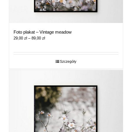
Foto plakat – Vintage meadow
Zakres
29,00
zł
–
89,00
zł
cen:
od
29,00 zł
do
Szczegóły
89,00 zł