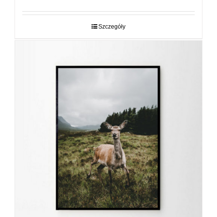
od
29,00 zł
do
Szczegóły
89,00 zł