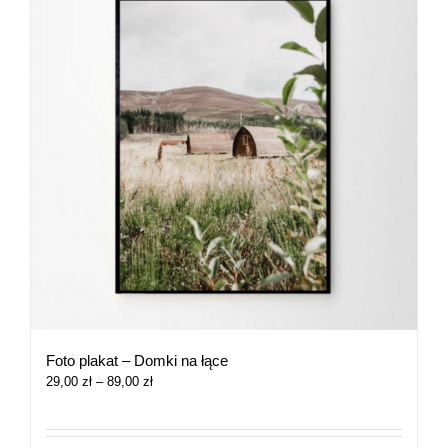
Foto plakat – Domki na łące
Zakres
29,00
zł
–
89,00
zł
cen:
od
29,00 zł