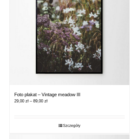
Foto plakat – Vintage meadow III
Zakres
29,00
zł
–
89,00
zł
cen:
od
29,00 zł
do
Szczegóły
89,00 zł