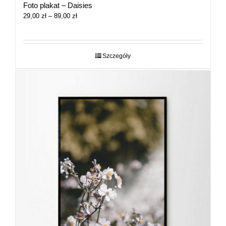
Foto plakat – Daisies
Zakres
29,00
zł
–
89,00
zł
cen:
od
29,00 zł
do
Szczegóły
89,00 zł