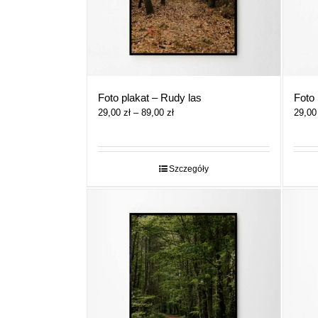
Foto plakat – Rudy las
Foto
Zakres
29,00
zł
–
89,00
zł
29,0
cen:
od
29,00 zł
do
Szczegóły
89,00 zł