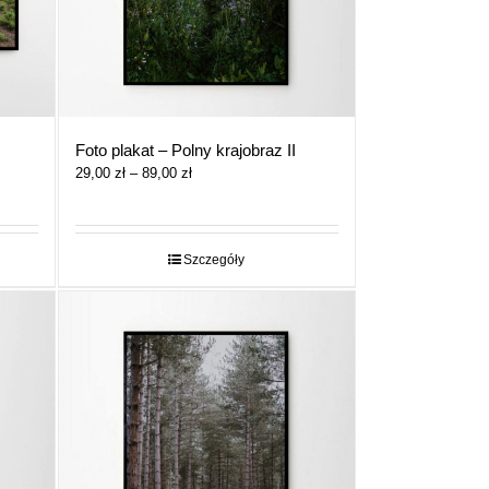
Foto plakat – Polny krajobraz II
Zakres
29,00
zł
–
89,00
zł
cen:
od
29,00 zł
do
Szczegóły
89,00 zł