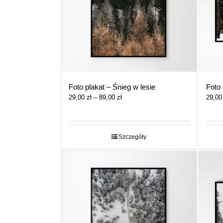
Foto plakat – Śnieg w lesie
Foto 
Zakres
29,00
zł
–
89,00
zł
29,0
cen:
od
29,00 zł
do
Szczegóły
89,00 zł