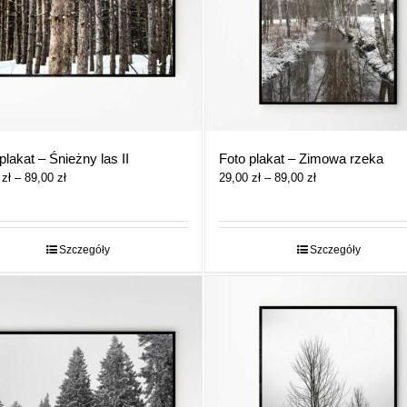
plakat – Śnieżny las II
Foto plakat – Zimowa rzeka
Zakres
Zakres
0
zł
–
89,00
zł
29,00
zł
–
89,00
zł
cen:
cen:
od
od
29,00 zł
29,00 zł
do
do
Szczegóły
Szczegóły
89,00 zł
89,00 zł