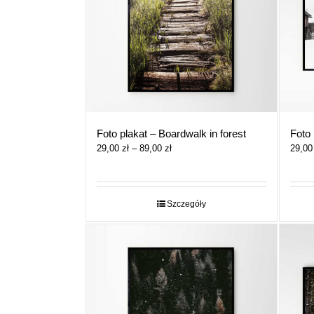
Foto plakat – Boardwalk in forest
Foto
Zakres
29,00
zł
–
89,00
zł
29,0
cen:
od
29,00 zł
do
Szczegóły
89,00 zł