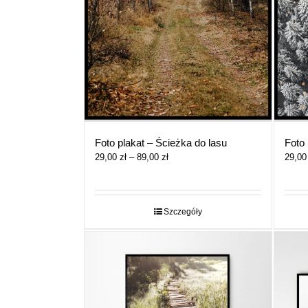
Foto plakat – Ścieżka do lasu
Foto 
Zakres
29,00
zł
–
89,00
zł
29,0
cen:
od
29,00 zł
do
Szczegóły
89,00 zł