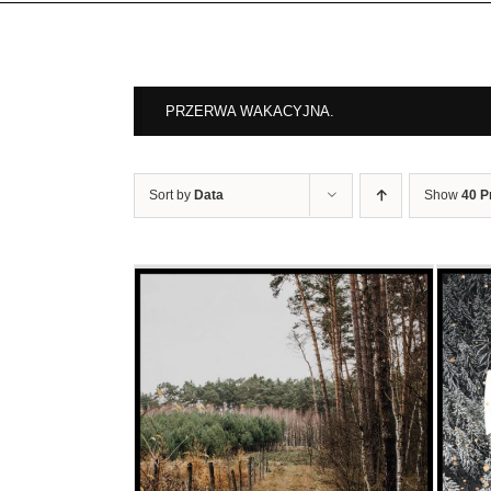
PRZERWA WAKACYJNA.
Sort by
Data
Show
40 P