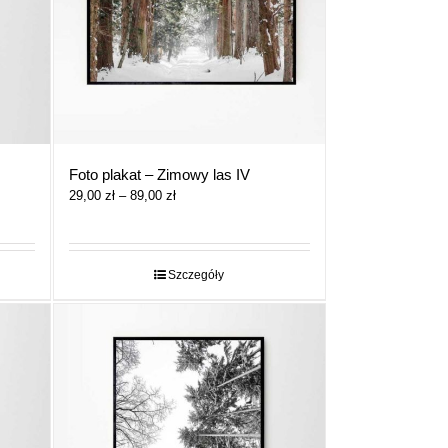
Foto plakat – Zimowy las IV
Zakres
29,00
zł
–
89,00
zł
cen:
od
29,00 zł
do
Szczegóły
89,00 zł