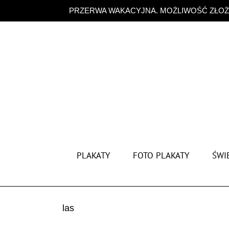
Przejdź
PRZERWA WAKACYJNA. MOŻLIWOŚĆ ZŁOŻE
do
zawartości
PLAKATY
FOTO PLAKATY
ŚWIĘ
las