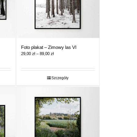
Foto plakat – Zimowy las VI
Zakres
29,00
zł
–
89,00
zł
cen:
od
29,00 zł
do
Szczegóły
89,00 zł