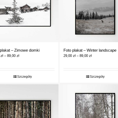
 plakat – Zimowe domki
Foto plakat – Winter landscape
Zakres
Zakres
0
zł
–
89,00
zł
29,00
zł
–
89,00
zł
cen:
cen:
od
od
29,00 zł
29,00 zł
do
do
Szczegóły
Szczegóły
89,00 zł
89,00 zł