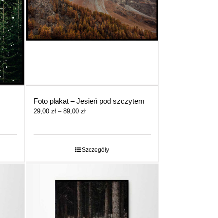
Foto plakat – Jesień pod szczytem
Zakres
29,00
zł
–
89,00
zł
cen:
od
29,00 zł
do
Szczegóły
89,00 zł