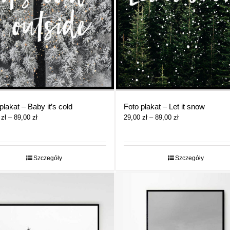
plakat – Baby it’s cold
Foto plakat – Let it snow
Zakres
Zakres
0
zł
–
89,00
zł
29,00
zł
–
89,00
zł
cen:
cen:
od
od
29,00 zł
29,00 zł
do
do
Szczegóły
Szczegóły
89,00 zł
89,00 zł