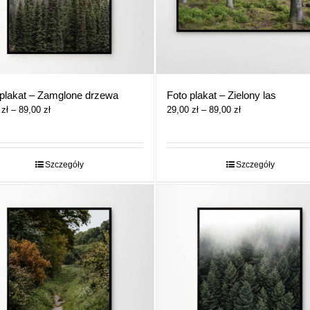
 plakat – Zamglone drzewa
Foto plakat – Zielony las
Zakres
Zakres
0
zł
–
89,00
zł
29,00
zł
–
89,00
zł
cen:
cen:
od
od
29,00 zł
29,00 zł
do
do
Szczegóły
Szczegóły
89,00 zł
89,00 zł