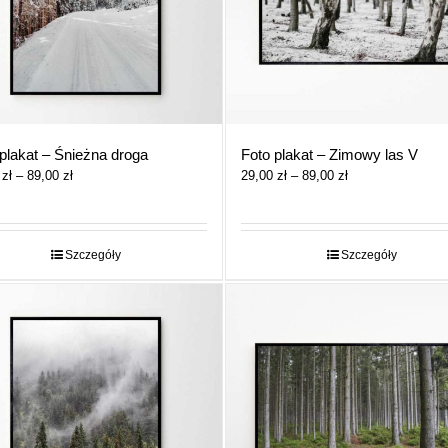
plakat – Śnieżna droga
Foto plakat – Zimowy las V
Zakres
Zakres
0
zł
–
89,00
zł
29,00
zł
–
89,00
zł
cen:
cen:
od
od
29,00 zł
29,00 zł
do
do
Szczegóły
Szczegóły
89,00 zł
89,00 zł