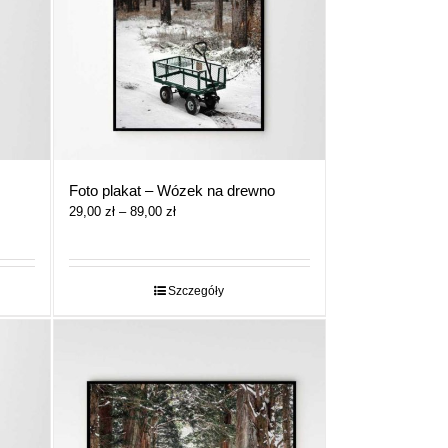
Foto plakat – Wózek na drewno
Zakres
29,00
zł
–
89,00
zł
cen:
od
29,00 zł
do
Szczegóły
89,00 zł