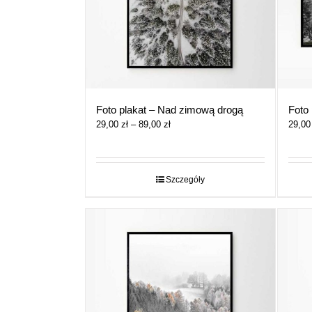
Foto plakat – Nad zimową drogą
Foto 
Zakres
29,00
zł
–
89,00
zł
29,0
cen:
od
29,00 zł
do
Szczegóły
89,00 zł