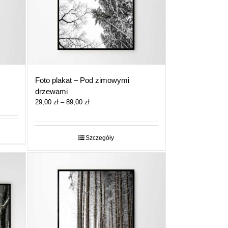
Foto plakat – Pod zimowymi
drzewami
Zakres
29,00
zł
–
89,00
zł
cen:
od
29,00 zł
Szczegóły
do
89,00 zł