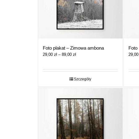
Foto plakat – Zimowa ambona
Foto 
Zakres
29,00
zł
–
89,00
zł
29,0
cen:
od
29,00 zł
do
Szczegóły
89,00 zł