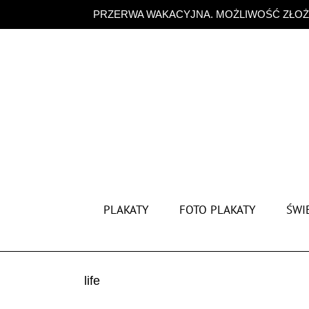
Przejdź
PRZERWA WAKACYJNA. MOŻLIWOŚĆ ZŁOŻE
do
zawartości
PLAKATY
FOTO PLAKATY
ŚWIĘ
life