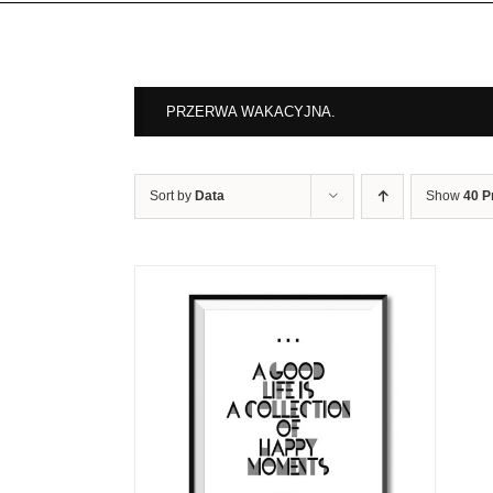
PRZERWA WAKACYJNA.
Sort by
Data
Show
40 P