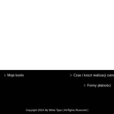
Moje konto
Czas i koszt realizacji za
Formy płatności
Copyright 2024 My White Type | All Rights Reserved |