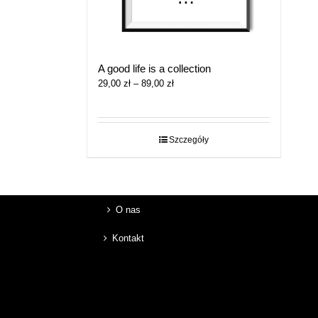
A good life is a collection
Zakres
29,00
zł
–
89,00
zł
cen:
od
29,00 zł
do
Szczegóły
89,00 zł
O nas
Kontakt