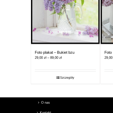
Foto plakat – Bukiet bzu
Foto 
Zakres
29,00
zł
–
89,00
zł
29,0
cen:
od
29,00 zł
do
Szczegóły
89,00 zł
O nas
Kontakt