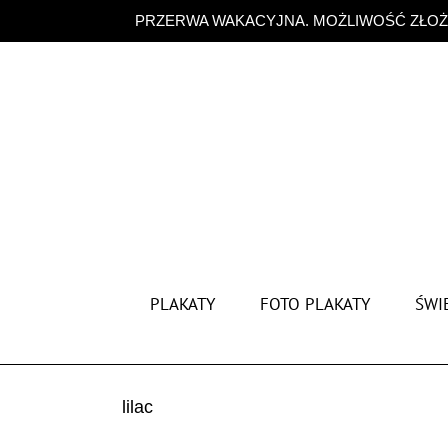
Przejdź
PRZERWA WAKACYJNA. MOŻLIWOŚĆ ZŁOŻE
do
zawartości
PLAKATY
FOTO PLAKATY
ŚWIĘ
lilac