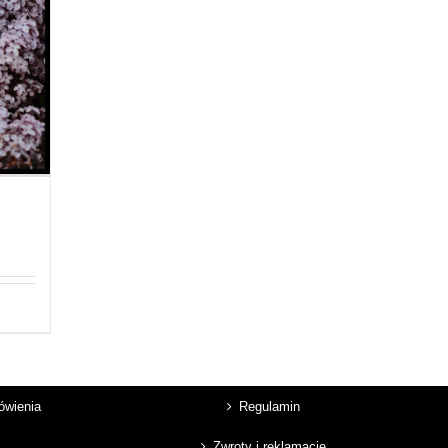
mówienia
Regulamin
Zwroty i reklamacje