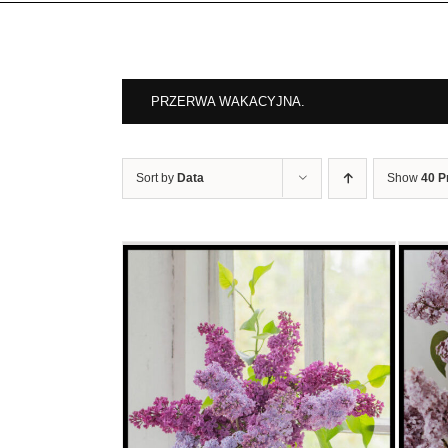
PRZERWA WAKACYJNA.
Sort by
Data
Show
40 P