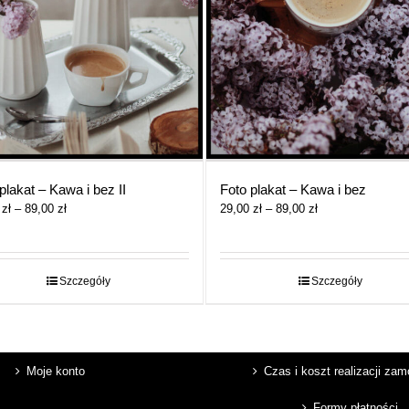
plakat – Kawa i bez II
Foto plakat – Kawa i bez
Zakres
Zakres
0
zł
–
89,00
zł
29,00
zł
–
89,00
zł
cen:
cen:
od
od
29,00 zł
29,00 zł
do
do
Szczegóły
Szczegóły
89,00 zł
89,00 zł
Moje konto
Czas i koszt realizacji za
Formy płatności