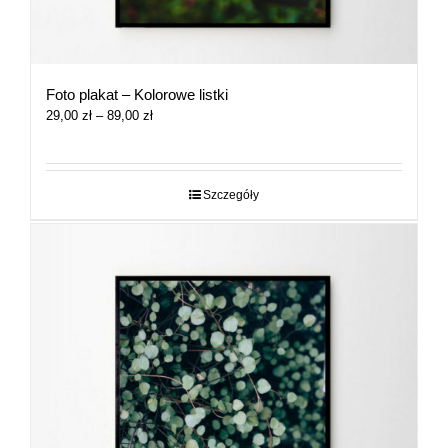
Foto plakat – Kolorowe listki
Zakres
29,00
zł
–
89,00
zł
cen:
od
29,00 zł
do
Szczegóły
89,00 zł