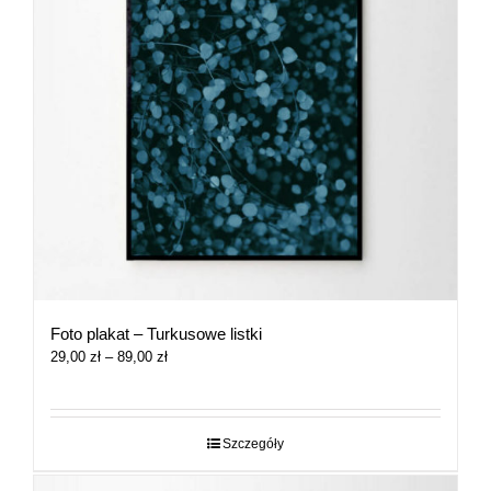
Foto plakat – Turkusowe listki
Zakres
29,00
zł
–
89,00
zł
cen:
od
29,00 zł
do
Szczegóły
89,00 zł