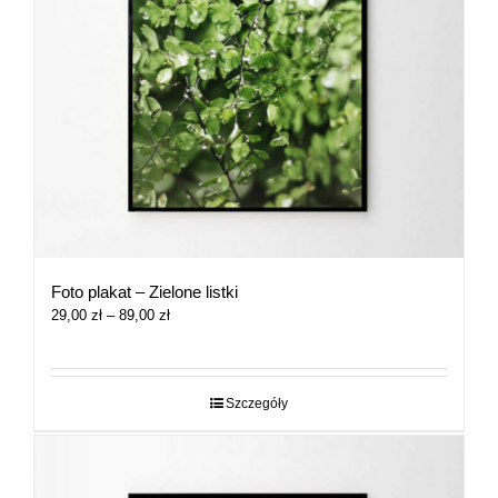
Foto plakat – Zielone listki
Zakres
29,00
zł
–
89,00
zł
cen:
od
29,00 zł
do
Szczegóły
89,00 zł