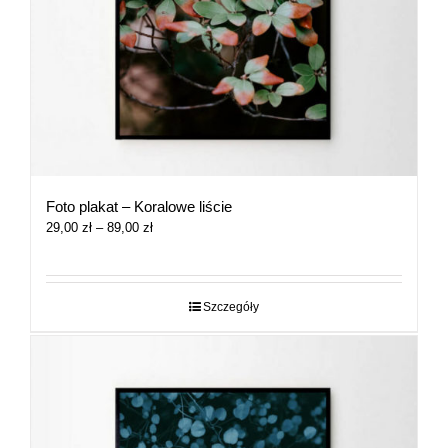
Foto plakat – Koralowe liście
Zakres
29,00
zł
–
89,00
zł
cen:
od
29,00 zł
do
Szczegóły
89,00 zł