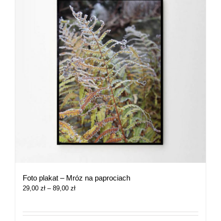
Foto plakat – Mróz na paprociach
Zakres
29,00
zł
–
89,00
zł
cen:
od
29,00 zł