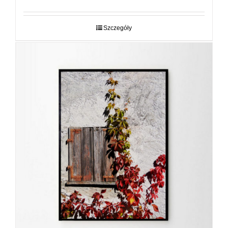
od
29,00 zł
do
Szczegóły
89,00 zł