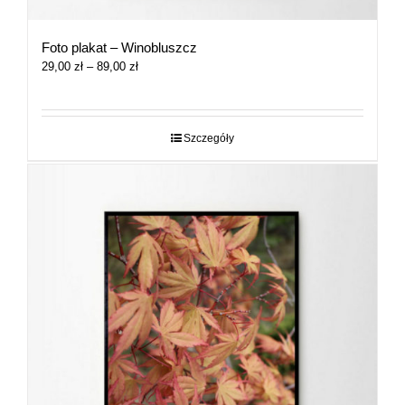
Foto plakat – Winobluszcz
Zakres
29,00
zł
–
89,00
zł
cen:
od
29,00 zł
do
Szczegóły
89,00 zł