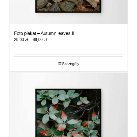
Foto plakat – Autumn leaves II
Zakres
29,00
zł
–
89,00
zł
cen:
od
29,00 zł
do
Szczegóły
89,00 zł