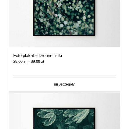
Foto plakat – Drobne listki
Zakres
29,00
zł
–
89,00
zł
cen:
od
29,00 zł
do
Szczegóły
89,00 zł