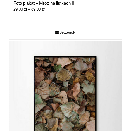
Foto plakat – Mróz na listkach II
Zakres
29,00
zł
–
89,00
zł
cen:
od
29,00 zł
do
Szczegóły
89,00 zł