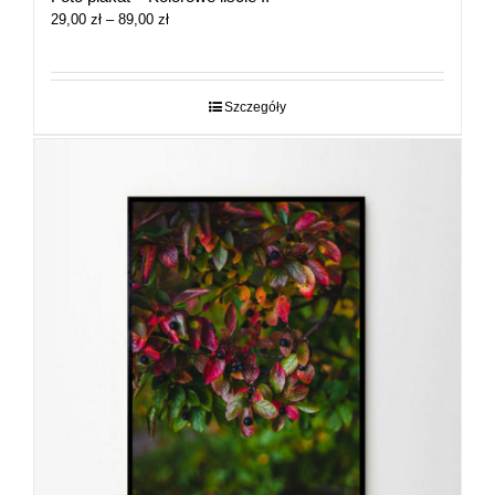
Zakres
29,00
zł
–
89,00
zł
cen:
od
29,00 zł
do
Szczegóły
89,00 zł