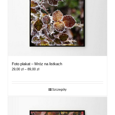
Foto plakat – Mróz na listkach
Zakres
29,00
zł
–
89,00
zł
cen:
od
29,00 zł
do
Szczegóły
89,00 zł