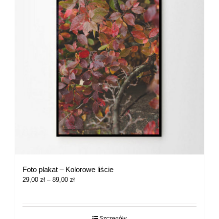
Foto plakat – Kolorowe liście
Zakres
29,00
zł
–
89,00
zł
cen:
od
29,00 zł
do
Szczegóły