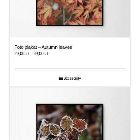
Foto plakat – Autumn leaves
Zakres
29,00
zł
–
89,00
zł
cen:
od
29,00 zł
do
Szczegóły
89,00 zł