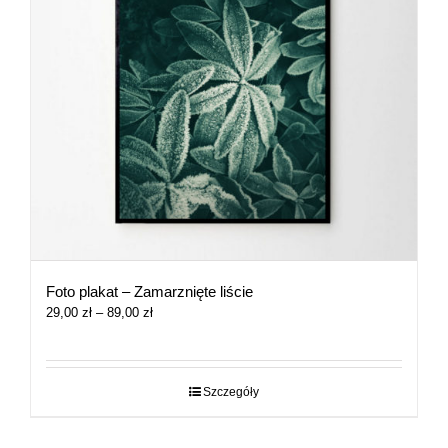
Foto plakat – Zamarznięte liście
Zakres
29,00
zł
–
89,00
zł
cen:
od
29,00 zł
do
Szczegóły
89,00 zł