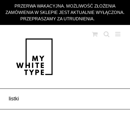
Przejdź
PRZERWA WAKACYJNA. MOŻLIWOŚĆ ZŁOŻENIA
do
ZAMÓWIENIA W SKLEPIE JEST AKTUALNIE WYŁĄCZONA.
zawartości
PRZEPRASZAMY ZA UTRUDNIENIA.
Odrzuć
listki