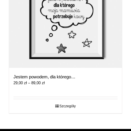
Jestem powodem, dla którego…
Zakres
29,00
zł
–
89,00
zł
cen:
od
29,00 zł
do
Szczegóły
89,00 zł