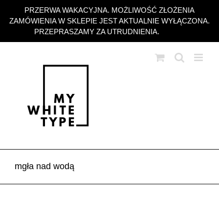
Przejdź
PRZERWA WAKACYJNA. MOŻLIWOŚĆ ZŁOŻENIA
do
ZAMÓWIENIA W SKLEPIE JEST AKTUALNIE WYŁĄCZONA.
zawartości
PRZEPRASZAMY ZA UTRUDNIENIA.
Odrzuć
mgła nad wodą