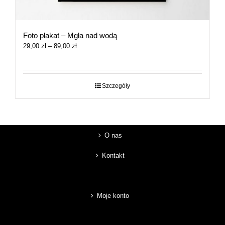
Foto plakat – Mgła nad wodą
Zakres
29,00
zł
–
89,00
zł
cen:
od
29,00 zł
do
Szczegóły
89,00 zł
O nas
Kontakt
Moje konto