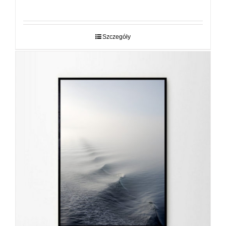
cen:
od
29,00 zł
do
Szczegóły
89,00 zł