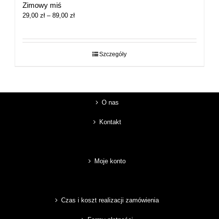
Zimowy miś
Zakres
29,00
zł
–
89,00
zł
cen:
od
29,00 zł
do
Szczegóły
89,00 zł
O nas
Kontakt
Moje konto
Czas i koszt realizacji zamówienia