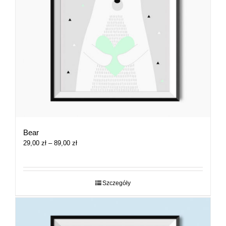
Bear
Zakres
29,00
zł
–
89,00
zł
cen:
od
29,00 zł
do
Szczegóły
89,00 zł