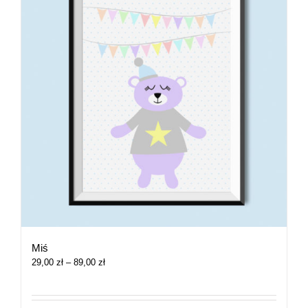
Miś
Zakres
29,00
zł
–
89,00
zł
cen:
od
29,00 zł