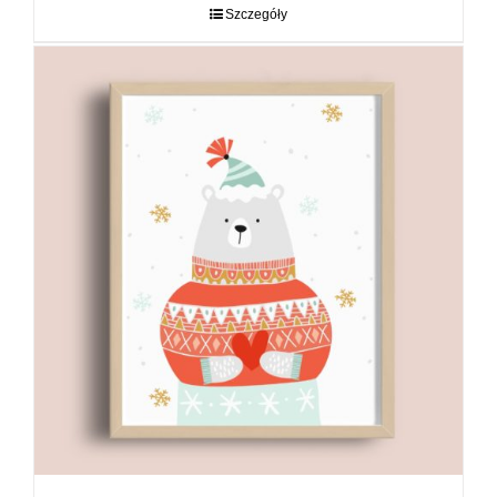
do
Szczegóły
89,00 zł