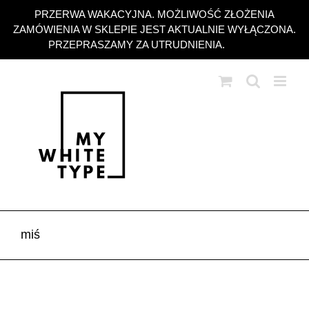
Przejdź
PRZERWA WAKACYJNA. MOŻLIWOŚĆ ZŁOŻENIA
do
ZAMÓWIENIA W SKLEPIE JEST AKTUALNIE WYŁĄCZONA.
zawartości
PRZEPRASZAMY ZA UTRUDNIENIA.
Odrzuć
miś