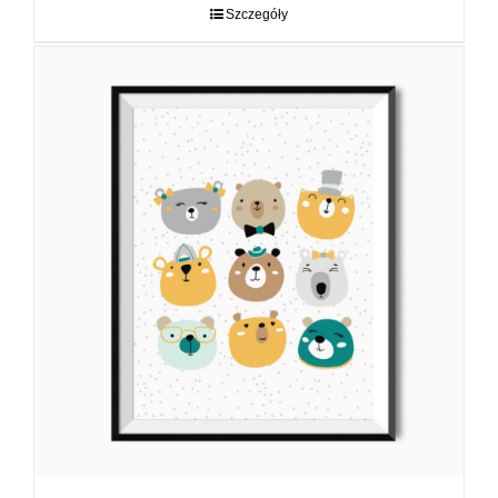
do
Szczegóły
89,00 zł