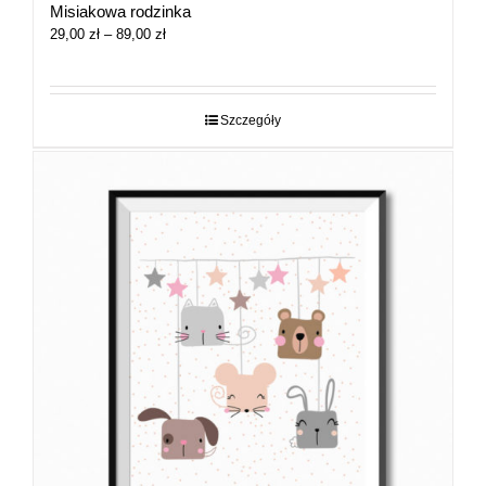
Misiakowa rodzinka
Zakres
29,00
zł
–
89,00
zł
cen:
od
29,00 zł
do
Szczegóły
89,00 zł