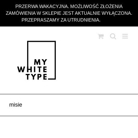
Przejdź
PRZERWA WAKACYJNA. MOŻLIWOŚĆ ZŁOŻENIA
do
ZAMÓWIENIA W SKLEPIE JEST AKTUALNIE WYŁĄCZONA.
zawartości
PRZEPRASZAMY ZA UTRUDNIENIA.
Odrzuć
misie