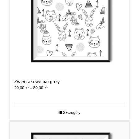
Zwierzakowe bazgroły
Zakres
29,00
zł
–
89,00
zł
cen:
od
29,00 zł
do
Szczegóły
89,00 zł