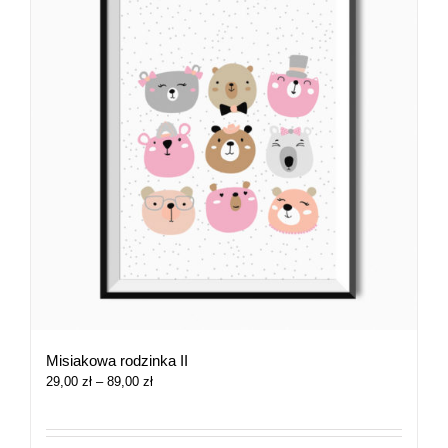
Misiakowa rodzinka II
Zakres
29,00
zł
–
89,00
zł
cen:
od
29,00 zł