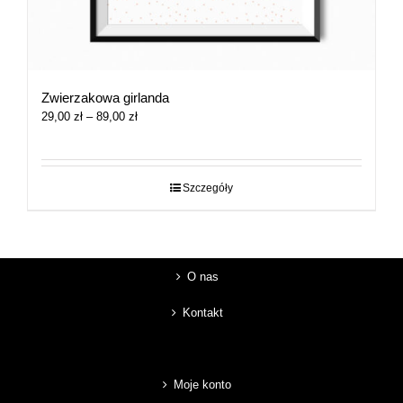
Zwierzakowa girlanda
Zakres
29,00
zł
–
89,00
zł
cen:
od
29,00 zł
do
Szczegóły
89,00 zł
O nas
Kontakt
Moje konto