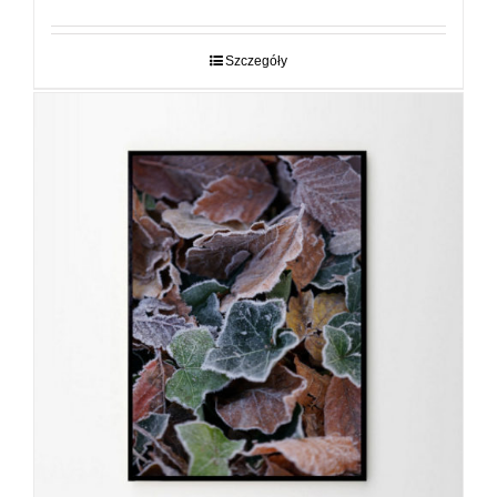
od
29,00 zł
do
Szczegóły
89,00 zł