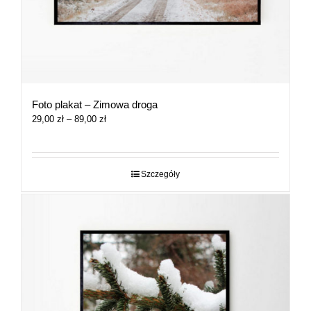
Foto plakat – Zimowa droga
Zakres
29,00
zł
–
89,00
zł
cen:
od
29,00 zł
do
Szczegóły
89,00 zł