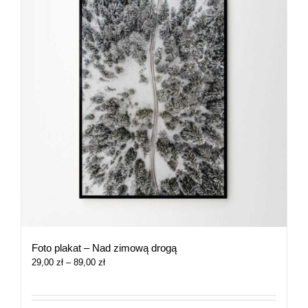
Foto plakat – Nad zimową drogą
Zakres
29,00
zł
–
89,00
zł
cen:
od
29,00 zł