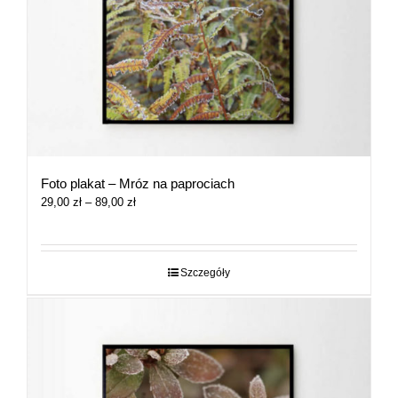
Foto plakat – Mróz na paprociach
Zakres
29,00
zł
–
89,00
zł
cen:
od
29,00 zł
do
Szczegóły
89,00 zł