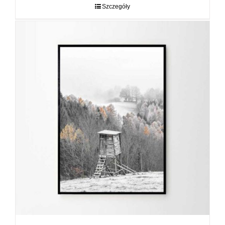
do
Szczegóły
89,00 zł