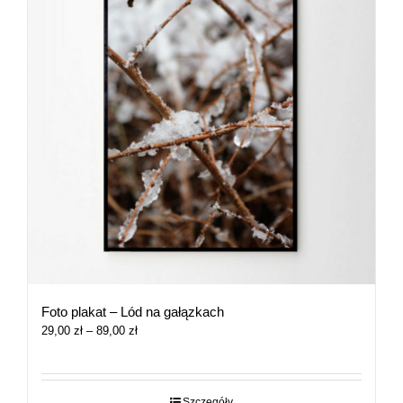
Foto plakat – Lód na gałązkach
Zakres
29,00
zł
–
89,00
zł
cen:
od
29,00 zł
do
Szczegóły