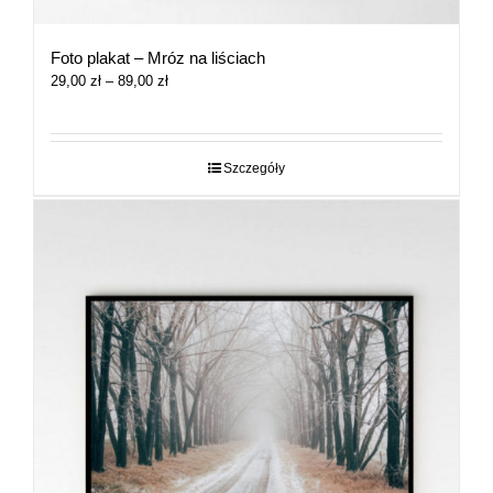
Foto plakat – Mróz na liściach
Zakres
29,00
zł
–
89,00
zł
cen:
od
29,00 zł
do
Szczegóły
89,00 zł