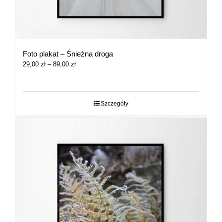
Foto plakat – Śnieżna droga
Zakres
29,00
zł
–
89,00
zł
cen:
od
29,00 zł
do
Szczegóły
89,00 zł