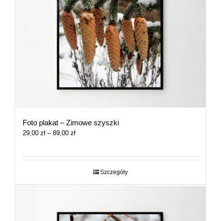
Foto plakat – Zimowe szyszki
Zakres
29,00
zł
–
89,00
zł
cen:
od
29,00 zł
do
Szczegóły
89,00 zł