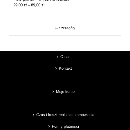
Zakres
29,00
zł
–
89,00
zł
cen:
od
29,00 zł
do
Szczegóły
89,00 zł
O nas
Kontakt
Moje konto
Czas i koszt realizacji zamówienia
Formy płatności