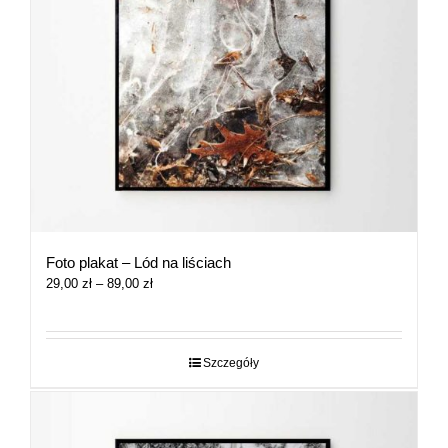
Foto plakat – Lód na liściach
Zakres
29,00
zł
–
89,00
zł
cen:
od
29,00 zł
do
Szczegóły
89,00 zł