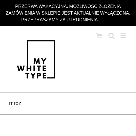
Przejdź
PRZERWA WAKACYJNA. MOŻLIWOŚĆ ZŁOŻENIA
do
ZAMÓWIENIA W SKLEPIE JEST AKTUALNIE WYŁĄCZONA.
zawartości
PRZEPRASZAMY ZA UTRUDNIENIA.
Odrzuć
mróz