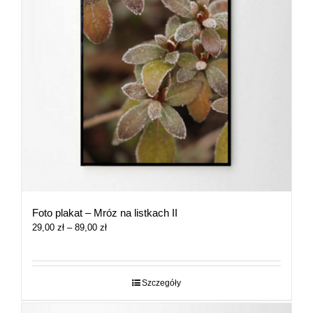
Foto plakat – Mróz na listkach II
Zakres
29,00
zł
–
89,00
zł
cen:
od
29,00 zł
do
Szczegóły
89,00 zł