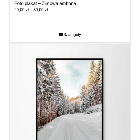
Foto plakat – Zimowa ambona
Zakres
29,00
zł
–
89,00
zł
cen:
od
29,00 zł
do
Szczegóły
89,00 zł