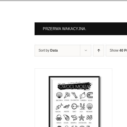
PRZERWA WAKACYJNA.
Sort by
Data
Show
40 P