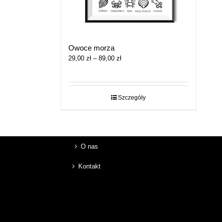
Owoce morza
Zakres
29,00
zł
–
89,00
zł
cen:
od
29,00 zł
do
Szczegóły
89,00 zł
O nas
Kontakt