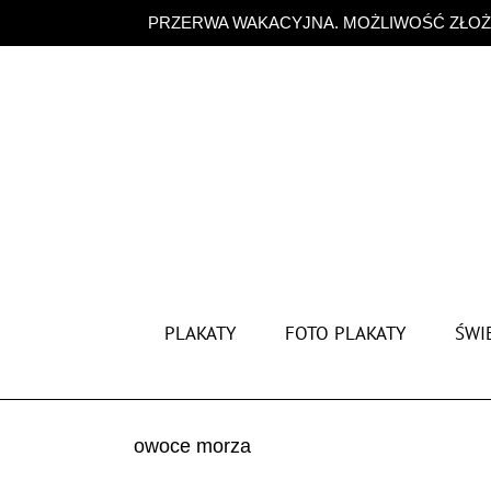
Przejdź
PRZERWA WAKACYJNA. MOŻLIWOŚĆ ZŁOŻE
do
zawartości
PLAKATY
FOTO PLAKATY
ŚWIĘ
owoce morza