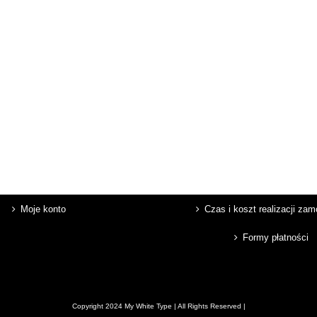
Moje konto
Czas i koszt realizacji za
Formy płatności
Copyright 2024 My White Type | All Rights Reserved |