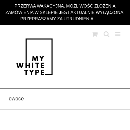
Przejdź
PRZERWA WAKACYJNA. MOŻLIWOŚĆ ZŁOŻENIA
do
ZAMÓWIENIA W SKLEPIE JEST AKTUALNIE WYŁĄCZONA.
zawartości
PRZEPRASZAMY ZA UTRUDNIENIA.
Odrzuć
owoce