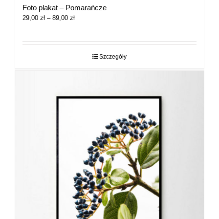
Foto plakat – Pomarańcze
Zakres
29,00
zł
–
89,00
zł
cen:
od
29,00 zł
do
Szczegóły
89,00 zł