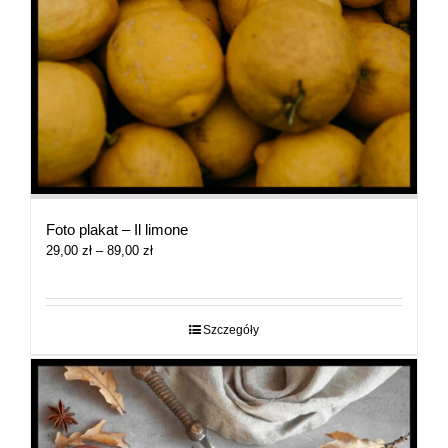
Foto plakat – Il limone
Zakres
29,00
zł
–
89,00
zł
cen:
od
29,00 zł
do
Szczegóły
89,00 zł