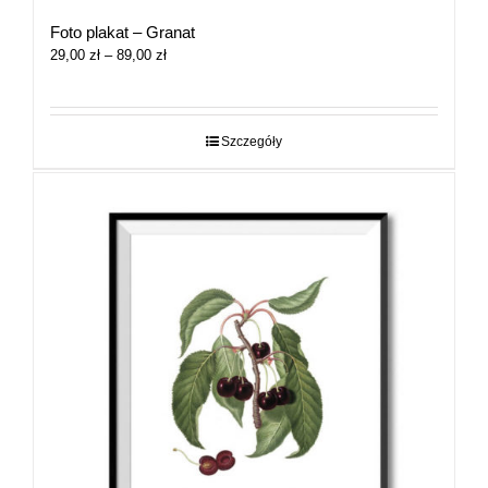
Foto plakat – Granat
Zakres
29,00
zł
–
89,00
zł
cen:
od
29,00 zł
do
Szczegóły
89,00 zł