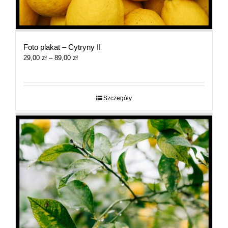
Foto plakat – Cytryny II
Zakres
29,00
zł
–
89,00
zł
cen:
od
29,00 zł
do
Szczegóły
89,00 zł