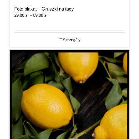
Foto plakat – Gruszki na tacy
Zakres
29,00
zł
–
89,00
zł
cen:
od
29,00 zł
do
Szczegóły
89,00 zł