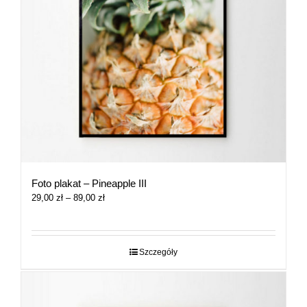
Foto plakat – Pineapple III
Zakres
29,00
zł
–
89,00
zł
cen:
od
29,00 zł
do
Szczegóły
89,00 zł