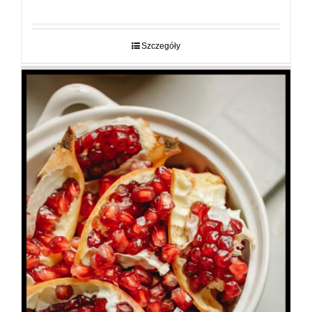
cen:
od
29,00 zł
do
Szczegóły
89,00 zł