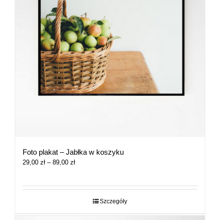
Foto plakat – Jabłka w koszyku
Zakres
29,00
zł
–
89,00
zł
cen:
od
29,00 zł
do
Szczegóły
89,00 zł