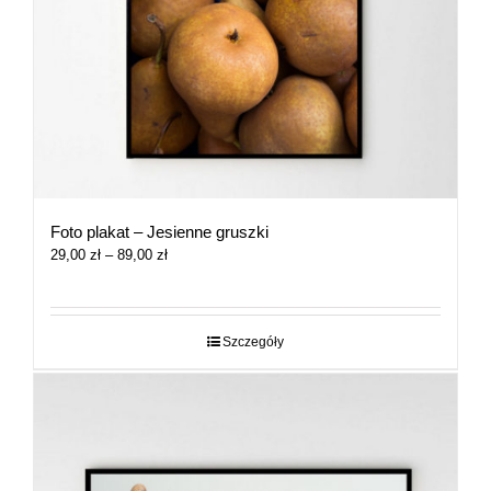
Foto plakat – Jesienne gruszki
Zakres
29,00
zł
–
89,00
zł
cen:
od
29,00 zł
do
Szczegóły
89,00 zł