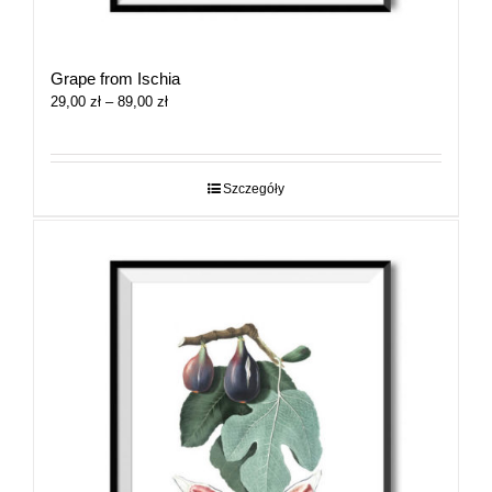
Grape from Ischia
Zakres
29,00
zł
–
89,00
zł
cen:
od
29,00 zł
do
Szczegóły
89,00 zł