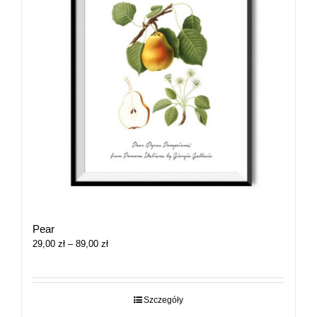
Pear
Zakres
29,00
zł
–
89,00
zł
cen:
od
29,00 zł
do
Szczegóły
89,00 zł