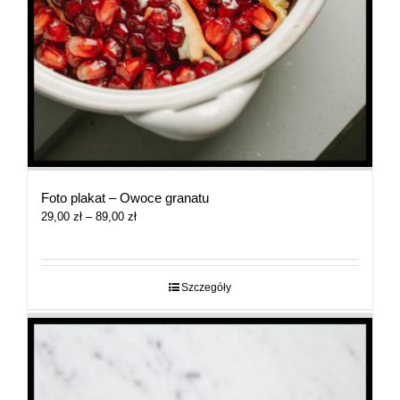
Foto plakat – Owoce granatu
Zakres
29,00
zł
–
89,00
zł
cen:
od
29,00 zł
do
Szczegóły
89,00 zł