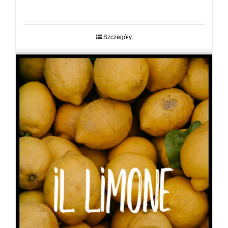
cen:
od
29,00 zł
do
Szczegóły
89,00 zł