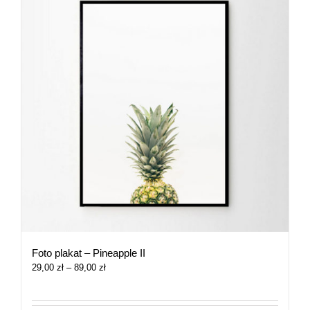
Foto plakat – Pineapple II
Zakres
29,00
zł
–
89,00
zł
cen:
od
29,00 zł