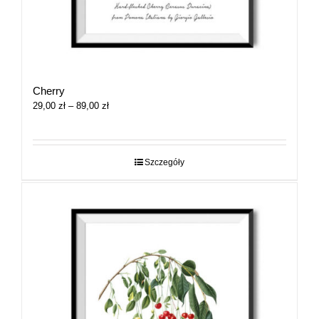
Cherry
Zakres
29,00
zł
–
89,00
zł
cen:
od
29,00 zł
do
Szczegóły
89,00 zł