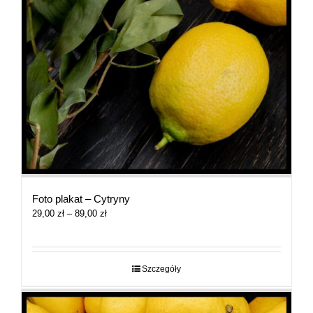
Foto plakat – Cytryny
Zakres
29,00
zł
–
89,00
zł
cen:
od
29,00 zł
do
Szczegóły
89,00 zł