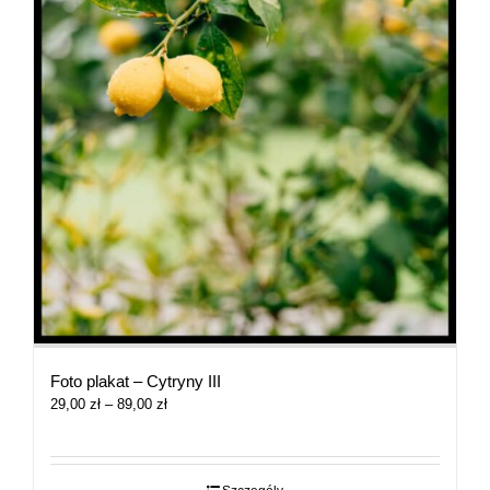
Foto plakat – Cytryny III
Zakres
29,00
zł
–
89,00
zł
cen:
od
29,00 zł
do