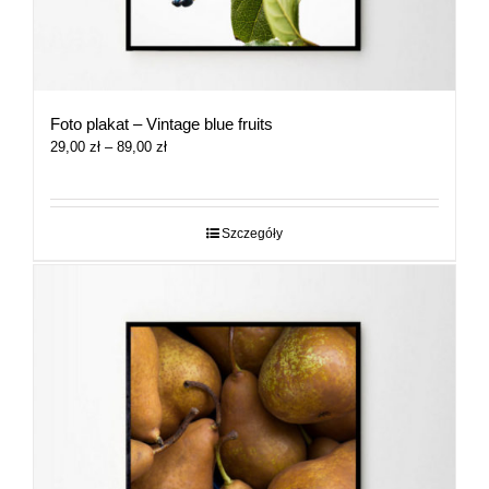
Foto plakat – Vintage blue fruits
Zakres
29,00
zł
–
89,00
zł
cen:
od
29,00 zł
do
Szczegóły
89,00 zł