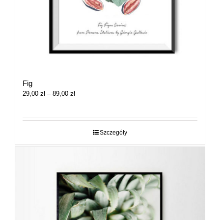
Fig
Zakres
29,00
zł
–
89,00
zł
cen:
od
29,00 zł
do
Szczegóły
89,00 zł