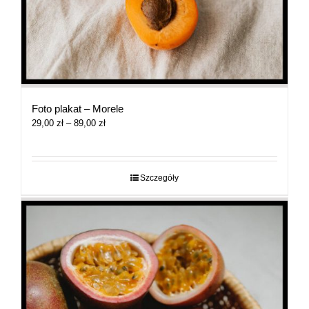
Foto plakat – Morele
Zakres
29,00
zł
–
89,00
zł
cen:
od
29,00 zł
do
Szczegóły
89,00 zł