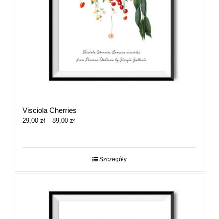
Visciola Cherries
Zakres
29,00
zł
–
89,00
zł
cen:
od
29,00 zł
do
Szczegóły
89,00 zł