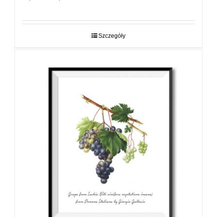
cen:
od
29,00 zł
do
Szczegóły
89,00 zł