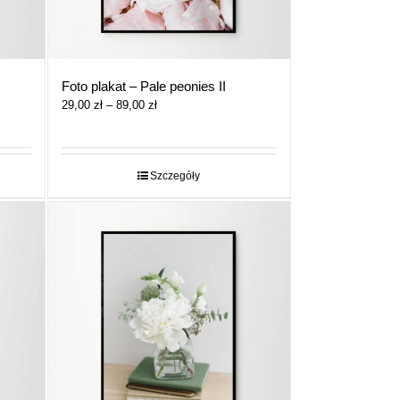
Foto plakat – Pale peonies II
Zakres
29,00
zł
–
89,00
zł
cen:
od
29,00 zł
do
Szczegóły
89,00 zł