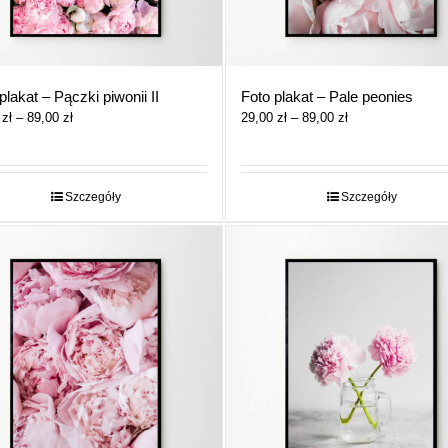
plakat – Pączki piwonii II
Foto plakat – Pale peonies
Zakres
Zakres
0
zł
–
89,00
zł
29,00
zł
–
89,00
zł
cen:
cen:
od
od
29,00 zł
29,00 zł
do
do
Szczegóły
Szczegóły
89,00 zł
89,00 zł