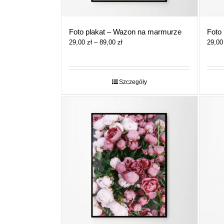
Foto plakat – Wazon na marmurze
Foto 
Zakres
29,00
zł
–
89,00
zł
29,0
cen:
od
29,00 zł
do
Szczegóły
89,00 zł