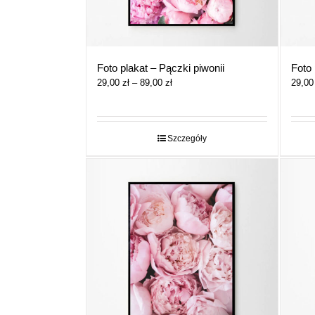
Foto plakat – Pączki piwonii
Foto 
Zakres
29,00
zł
–
89,00
zł
29,0
cen:
od
29,00 zł
do
Szczegóły
89,00 zł