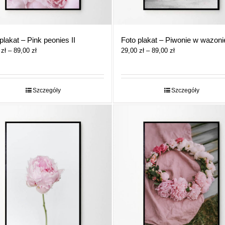
plakat – Pink peonies II
Foto plakat – Piwonie w wazonie
Zakres
Zakres
0
zł
–
89,00
zł
29,00
zł
–
89,00
zł
cen:
cen:
od
od
29,00 zł
29,00 zł
do
do
Szczegóły
Szczegóły
89,00 zł
89,00 zł