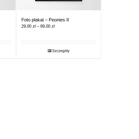
Foto plakat – Peonies II
Zakres
29,00
zł
–
89,00
zł
cen:
od
29,00 zł
do
Szczegóły
89,00 zł