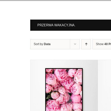
PRZERWA WAKACYJNA.
Sort by
Data
Show
40 P