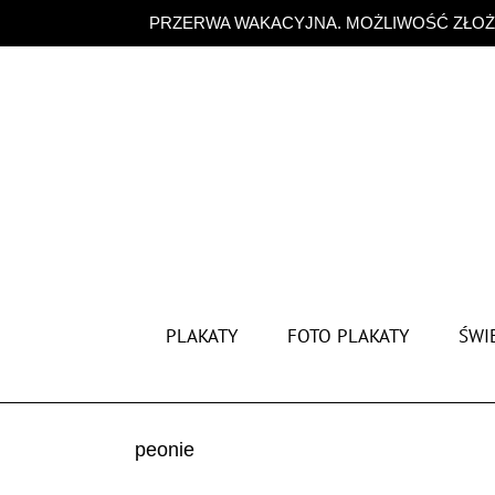
Przejdź
PRZERWA WAKACYJNA. MOŻLIWOŚĆ ZŁOŻE
do
zawartości
PLAKATY
FOTO PLAKATY
ŚWIĘ
peonie