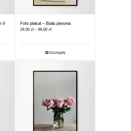
 II
Foto plakat – Biała piwonia
Zakres
29,00
zł
–
89,00
zł
cen:
od
29,00 zł
do
Szczegóły
89,00 zł