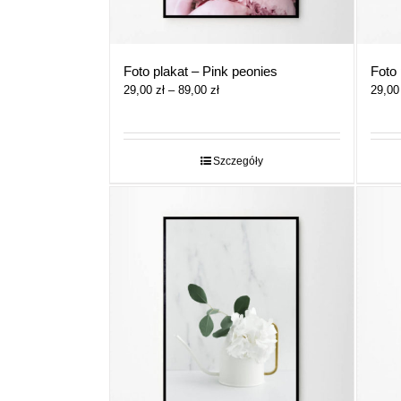
Foto plakat – Pink peonies
Foto 
Zakres
29,00
zł
–
89,00
zł
29,0
cen:
od
29,00 zł
do
Szczegóły
89,00 zł