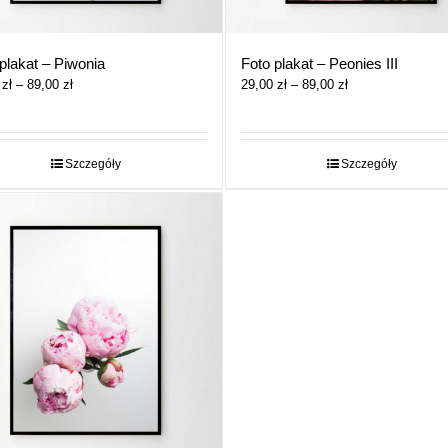
plakat – Piwonia
Foto plakat – Peonies III
Zakres
Zakres
0
zł
–
89,00
zł
29,00
zł
–
89,00
zł
cen:
cen:
od
od
29,00 zł
29,00 zł
do
do
Szczegóły
Szczegóły
89,00 zł
89,00 zł