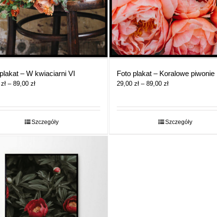
plakat – W kwiaciarni VI
Foto plakat – Koralowe piwonie
Zakres
Zakres
0
zł
–
89,00
zł
29,00
zł
–
89,00
zł
cen:
cen:
od
od
29,00 zł
29,00 zł
do
do
Szczegóły
Szczegóły
89,00 zł
89,00 zł