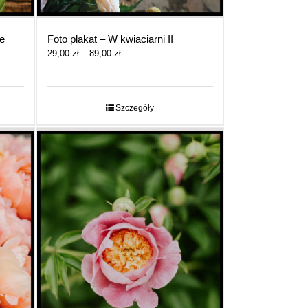
ie
Foto plakat – W kwiaciarni II
Zakres
29,00
zł
–
89,00
zł
cen:
od
29,00 zł
do
Szczegóły
89,00 zł