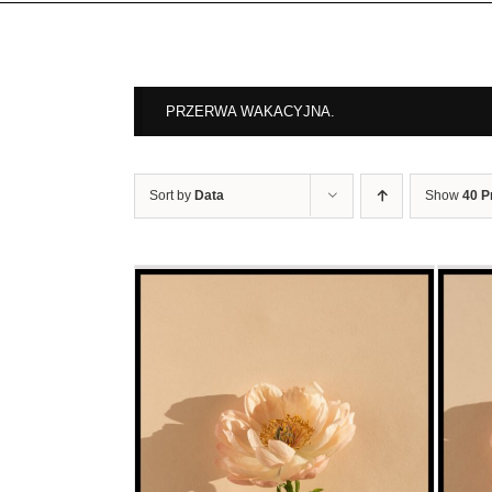
PRZERWA WAKACYJNA.
Sort by
Data
Show
40 P