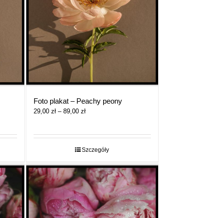
Foto plakat – Peachy peony
Zakres
29,00
zł
–
89,00
zł
cen:
od
29,00 zł
do
Szczegóły
89,00 zł