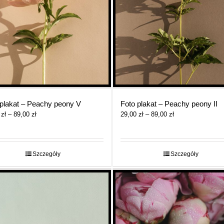
 plakat – Peachy peony V
Foto plakat – Peachy peony II
Zakres
Zakres
0
zł
–
89,00
zł
29,00
zł
–
89,00
zł
cen:
cen:
od
od
29,00 zł
29,00 zł
do
do
Szczegóły
Szczegóły
89,00 zł
89,00 zł