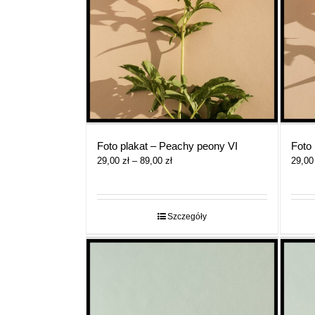
Foto plakat – Peachy peony VI
Foto
Zakres
29,00
zł
–
89,00
zł
29,0
cen:
od
29,00 zł
do
Szczegóły
89,00 zł