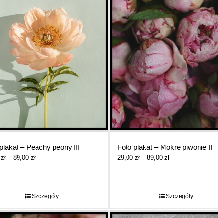
plakat – Peachy peony III
Foto plakat – Mokre piwonie II
Zakres
Zakres
0
zł
–
89,00
zł
29,00
zł
–
89,00
zł
cen:
cen:
od
od
29,00 zł
29,00 zł
do
do
Szczegóły
Szczegóły
89,00 zł
89,00 zł