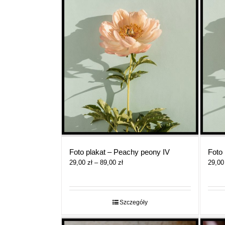
Foto plakat – Peachy peony IV
Foto 
Zakres
29,00
zł
–
89,00
zł
29,0
cen:
od
29,00 zł
do
Szczegóły
89,00 zł