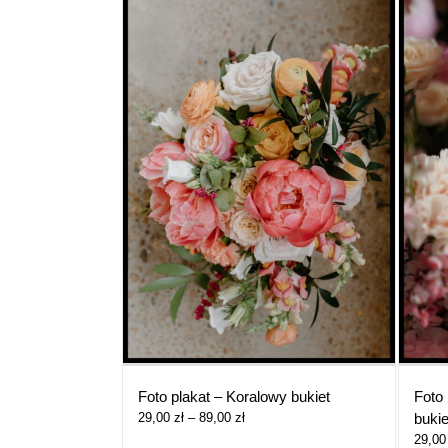
Foto plakat – Koralowy bukiet
Foto
Zakres
29,00
zł
–
89,00
zł
bukie
cen:
29,0