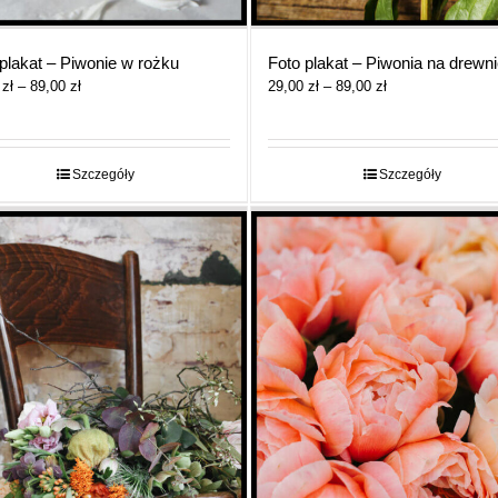
plakat – Piwonie w rożku
Foto plakat – Piwonia na drewn
Zakres
Zakres
0
zł
–
89,00
zł
29,00
zł
–
89,00
zł
cen:
cen:
od
od
29,00 zł
29,00 zł
do
do
Szczegóły
Szczegóły
89,00 zł
89,00 zł