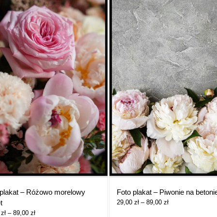
 plakat – Różowo morelowy
Foto plakat – Piwonie na betonie
Zakres
t
29,00
zł
–
89,00
zł
cen:
Zakres
0
zł
–
89,00
zł