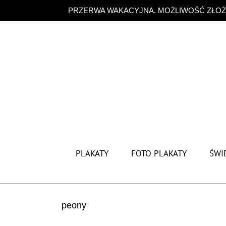
Przejdź
PRZERWA WAKACYJNA. MOŻLIWOŚĆ ZŁOŻE
do
zawartości
PLAKATY
FOTO PLAKATY
ŚWIĘ
peony