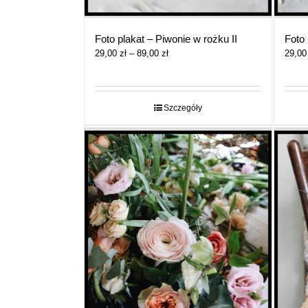
Foto plakat – Piwonie w rożku II
Foto 
Zakres
29,00
zł
–
89,00
zł
29,0
cen:
od
29,00 zł
do
Szczegóły
89,00 zł