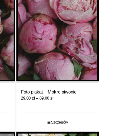
Foto plakat – Mokre piwonie
Zakres
29,00
zł
–
89,00
zł
cen:
od
29,00 zł
do
Szczegóły
89,00 zł