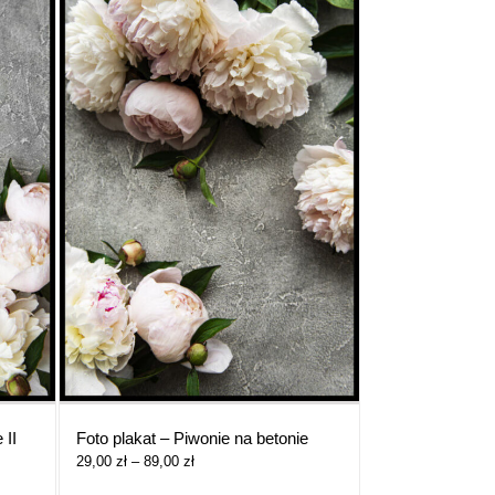
 II
Foto plakat – Piwonie na betonie
Zakres
29,00
zł
–
89,00
zł
cen: