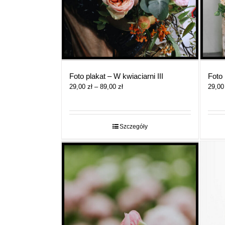
Foto plakat – W kwiaciarni III
Foto 
Zakres
29,00
zł
–
89,00
zł
29,0
cen:
od
29,00 zł
do
Szczegóły
89,00 zł