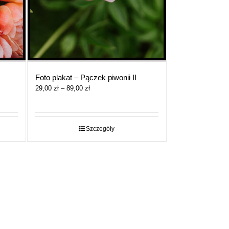
Foto plakat – Pączek piwonii II
Zakres
29,00
zł
–
89,00
zł
cen:
od
29,00 zł
do
Szczegóły
89,00 zł