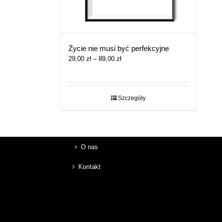
Życie nie musi być perfekcyjne
Zakres
29,00
zł
–
89,00
zł
cen:
od
29,00 zł
do
Szczegóły
89,00 zł
O nas
Kontakt