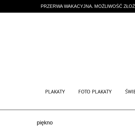
Przejdź
PRZERWA WAKACYJNA. MOŻLIWOŚĆ ZŁOŻE
do
zawartości
PLAKATY
FOTO PLAKATY
ŚWIĘ
piękno