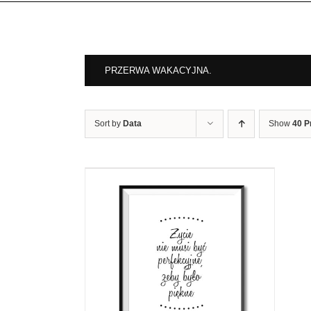
PRZERWA WAKACYJNA.
Sort by
Data
Show
40 P