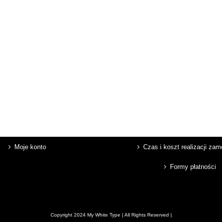
Moje konto
Czas i koszt realizacji za
Formy płatności
Copyright 2024 My White Type | All Rights Reserved |