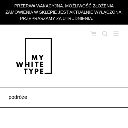
Przejdź
PRZERWA WAKACYJNA. MOŻLIWOŚĆ ZŁOŻENIA
do
ZAMÓWIENIA W SKLEPIE JEST AKTUALNIE WYŁĄCZONA.
zawartości
PRZEPRASZAMY ZA UTRUDNIENIA.
Odrzuć
podróże