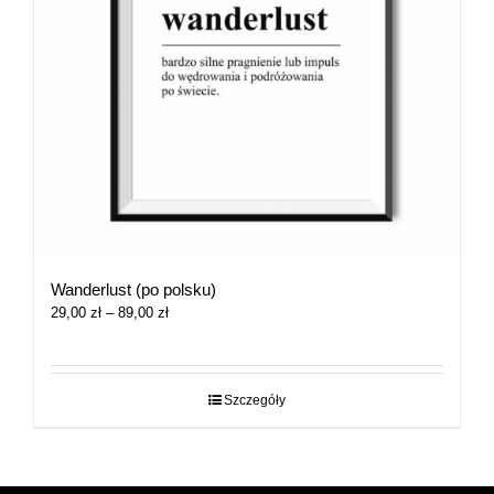
Wanderlust (po polsku)
Zakres
29,00
zł
–
89,00
zł
cen:
od
29,00 zł
do
Szczegóły
89,00 zł